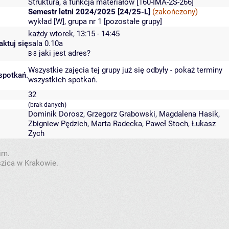
Struktura, a funkcja materiałów
[160-IMA-2S-266]
Semestr letni 2024/2025 [24/25-L]
(zakończony)
wykład [W], grupa nr 1 [
pozostałe grupy
]
każdy wtorek, 13:15 - 14:45
aktuj się
sala 0.10a
jaki jest adres?
B-8
Wszystkie zajęcia tej grupy już się odbyły
-
pokaż terminy
spotkań.
wszystkich spotkań
.
32
(brak danych)
Dominik Dorosz
,
Grzegorz Grabowski
,
Magdalena Hasik
,
Zbigniew Pędzich
,
Marta Radecka
,
Paweł Stoch
,
Łukasz
Zych
im.
szica w Krakowie.