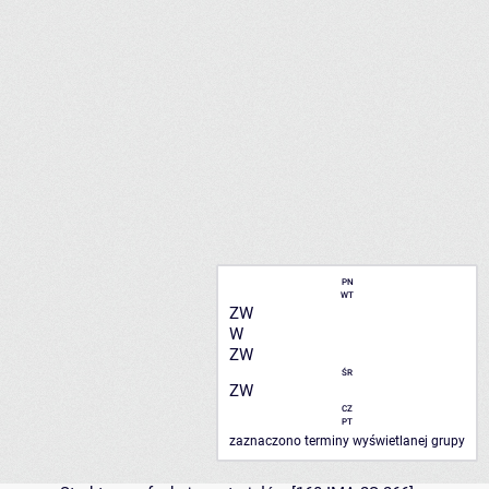
PN
WT
ZW
W
ZW
ŚR
ZW
CZ
PT
zaznaczono terminy wyświetlanej grupy