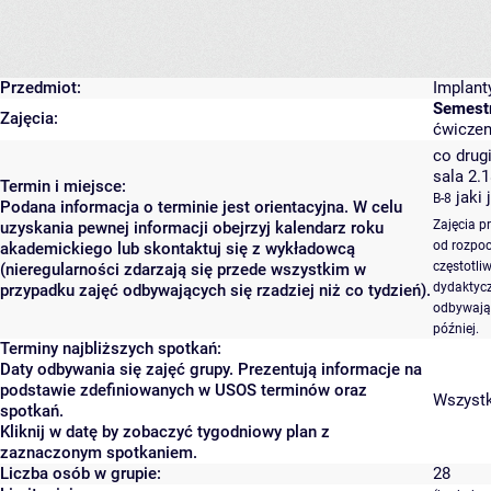
Przedmiot:
Implant
Semestr
Zajęcia:
ćwiczen
co drugi
sala 2.
Termin i miejsce:
jaki 
B-8
Podana informacja o terminie jest orientacyjna. W celu
Zajęcia p
uzyskania pewnej informacji obejrzyj kalendarz roku
od rozpoc
akademickiego lub skontaktuj się z wykładowcą
częstotli
(nieregularności zdarzają się przede wszystkim w
dydaktycz
przypadku zajęć odbywających się rzadziej niż co tydzień).
odbywają 
później.
Terminy najbliższych spotkań:
Daty odbywania się zajęć grupy. Prezentują informacje na
podstawie zdefiniowanych w USOS terminów oraz
Wszystki
spotkań.
Kliknij w datę by zobaczyć tygodniowy plan z
zaznaczonym spotkaniem.
Liczba osób w grupie:
28