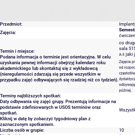
Przedmiot:
Implant
Semestr
Zajęcia:
ćwiczeni
co druga
sala 51
Termin i miejsce:
jaki
A-3
Podana informacja o terminie jest orientacyjna. W celu
Zajęcia p
uzyskania pewnej informacji obejrzyj kalendarz roku
od rozpoc
akademickiego lub skontaktuj się z wykładowcą
częstotli
(nieregularności zdarzają się przede wszystkim w
dydaktycz
przypadku zajęć odbywających się rzadziej niż co tydzień).
odbywają 
później.
Terminy najbliższych spotkań:
Daty odbywania się zajęć grupy. Prezentują informacje na
podstawie zdefiniowanych w USOS terminów oraz
Wszystki
spotkań.
Kliknij w datę by zobaczyć tygodniowy plan z
zaznaczonym spotkaniem.
Liczba osób w grupie:
10