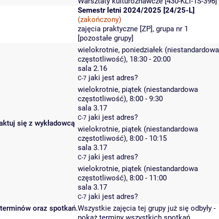
Warsztaty kulturoznawcze
[430-KLT-1S-396]
Semestr letni 2024/2025 [24/25-L]
(zakończony)
zajęcia praktyczne [ZP], grupa nr 1
[
pozostałe grupy
]
wielokrotnie, poniedziałek (niestandardowa
częstotliwość), 18:30 - 20:00
sala 2.16
jaki jest adres?
C-7
wielokrotnie, piątek (niestandardowa
częstotliwość), 8:00 - 9:30
sala 3.17
jaki jest adres?
C-7
taktuj się z wykładowcą
wielokrotnie, piątek (niestandardowa
częstotliwość), 8:00 - 10:15
sala 3.17
jaki jest adres?
C-7
wielokrotnie, piątek (niestandardowa
częstotliwość), 8:00 - 11:00
sala 3.17
jaki jest adres?
C-7
 terminów oraz spotkań.
Wszystkie zajęcia tej grupy już się odbyły
-
pokaż terminy wszystkich spotkań
.