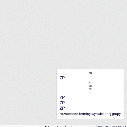
PN
ZP
WT
ŚR
CZ
PT
ZP
ZP
ZP
zaznaczono terminy wyświetlanej grupy