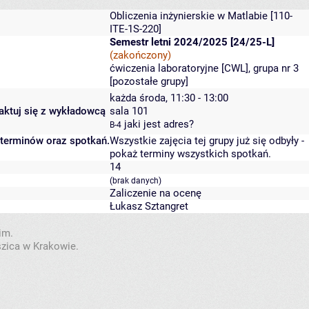
Obliczenia inżynierskie w Matlabie
[110-
ITE-1S-220]
Semestr letni 2024/2025 [24/25-L]
(zakończony)
ćwiczenia laboratoryjne [CWL], grupa nr 3
[
pozostałe grupy
]
każda środa, 11:30 - 13:00
taktuj się z wykładowcą
sala 101
jaki jest adres?
B-4
 terminów oraz spotkań.
Wszystkie zajęcia tej grupy już się odbyły
-
pokaż terminy wszystkich spotkań
.
14
(brak danych)
Zaliczenie na ocenę
Łukasz Sztangret
im.
szica w Krakowie.