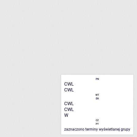
PN
CWL
CWL
WT
ŚR
CWL
CWL
W
CZ
PT
zaznaczono terminy wyświetlanej grupy