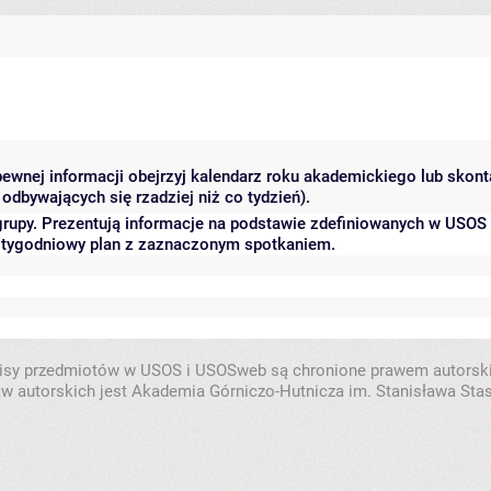
 pewnej informacji obejrzyj kalendarz roku akademickiego lub skon
odbywających się rzadziej niż co tydzień).
grupy. Prezentują informacje na podstawie zdefiniowanych w USOS
ć tygodniowy plan z zaznaczonym spotkaniem.
isy przedmiotów w USOS i USOSweb są chronione prawem autorsk
w autorskich jest Akademia Górniczo-Hutnicza im. Stanisława Sta