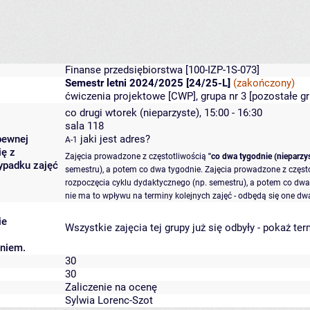
Finanse przedsiębiorstwa
[100-IZP-1S-073]
Semestr letni 2024/2025 [24/25-L]
(zakończony)
ćwiczenia projektowe [CWP], grupa nr 3 [
pozostałe g
co drugi wtorek (nieparzyste), 15:00 - 16:30
sala 118
pewnej
jaki jest adres?
A-1
ię z
Zajęcia prowadzone z częstotliwością
"co dwa tygodnie (nieparzys
ypadku zajęć
semestru), a potem co dwa tygodnie. Zajęcia prowadzone z częst
rozpoczęcia cyklu dydaktycznego (np. semestru), a potem co dwa 
nie ma to wpływu na terminy kolejnych zajęć - odbędą się one dwa
ie
Wszystkie zajęcia tej grupy już się odbyły
-
pokaż ter
aniem.
30
30
Zaliczenie na ocenę
Sylwia Lorenc-Szot