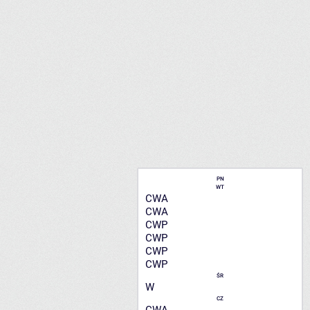
PN
WT
CWA
CWA
CWP
CWP
CWP
CWP
ŚR
W
CZ