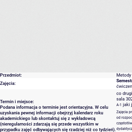
Przedmiot:
Metody 
Semestr
Zajęcia:
ćwiczeni
co drugi
sala 30
Termin i miejsce:
jaki
A-1
Podana informacja o terminie jest orientacyjna. W celu
Zajęcia p
uzyskania pewnej informacji obejrzyj kalendarz roku
od rozpoc
akademickiego lub skontaktuj się z wykładowcą
częstotli
(nieregularności zdarzają się przede wszystkim w
dydaktycz
przypadku zajęć odbywających się rzadziej niż co tydzień).