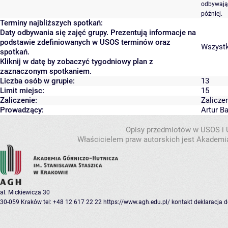
odbywają 
później.
Terminy najbliższych spotkań:
Daty odbywania się zajęć grupy. Prezentują informacje na
podstawie zdefiniowanych w USOS terminów oraz
Wszystki
spotkań.
Kliknij w datę by zobaczyć tygodniowy plan z
zaznaczonym spotkaniem.
Liczba osób w grupie:
13
Limit miejsc:
15
Zaliczenie:
Zalicze
Prowadzący:
Artur B
Opisy przedmiotów w USOS i
Właścicielem praw autorskich jest Akademia
al. Mickiewicza 30
30-059 Kraków
tel: +48 12 617 22 22
https://www.agh.edu.pl/
kontakt
deklaracja 