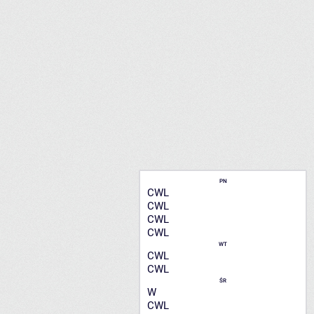
PN
CWL
CWL
CWL
CWL
WT
CWL
CWL
ŚR
W
CWL