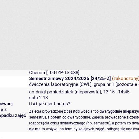
Chemia
[100-IZP-1S-038]
Semestr zimowy 2024/2025 [24/25-Z]
(zakończony
ćwiczenia laboratoryjne [CWL], grupa nr 1 [
pozostałe 
co drugi poniedziałek (nieparzyste), 13:15 - 14:45
sala 2.18
pewnej
jaki jest adres?
H-A1
ię z
Zajęcia prowadzone z częstotliwością
"co dwa tygodnie (nieparzys
ypadku zajęć
semestru), a potem co dwa tygodnie. Zajęcia prowadzone z częst
rozpoczęcia cyklu dydaktycznego (np. semestru), a potem co dwa 
nie ma to wpływu na terminy kolejnych zajęć - odbędą się one dwa