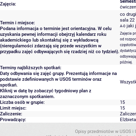
Semest
Zajęcia:
ćwiczeni
co drugi
sala 22
Termin i miejsce:
jaki
A-0
Podana informacja o terminie jest orientacyjna. W celu
Zajęcia p
uzyskania pewnej informacji obejrzyj kalendarz roku
od rozpoc
akademickiego lub skontaktuj się z wykładowcą
częstotli
(nieregularności zdarzają się przede wszystkim w
dydaktycz
przypadku zajęć odbywających się rzadziej niż co tydzień).
odbywają 
później.
Terminy najbliższych spotkań:
Daty odbywania się zajęć grupy. Prezentują informacje na
podstawie zdefiniowanych w USOS terminów oraz
Wszystki
spotkań.
Kliknij w datę by zobaczyć tygodniowy plan z
zaznaczonym spotkaniem.
Liczba osób w grupie:
15
Limit miejsc:
15
Zaliczenie:
Zalicze
Prowadzący:
Elżbiet
Opisy przedmiotów w USOS i