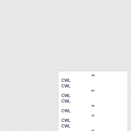
PN
CWL
CWL
WT
CWL
CWL
ŚR
CWL
CZ
CWL
CWL
PT