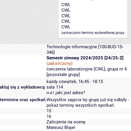
CWL
CWL
CWL
CWL
CWL
zaznaczono terminy wyświetlanej grupy
Technologie informacyjne
[100-BUD-1S-
346]
Semestr zimowy 2024/2025 [24/25-Z]
(zakończony)
ćwiczenia laboratoryjne [CWL], grupa nr 4
[
pozostałe grupy
]
każdy czwartek, 16:45 - 18:15
taktuj się z wykładowcą
sala 114
jaki jest adres?
H-A1
 terminów oraz spotkań.
Wszystkie zajęcia tej grupy już się odbyły
-
pokaż terminy wszystkich spotkań
.
15
16
Zaliczenie na ocenę
Mateusz Blajer