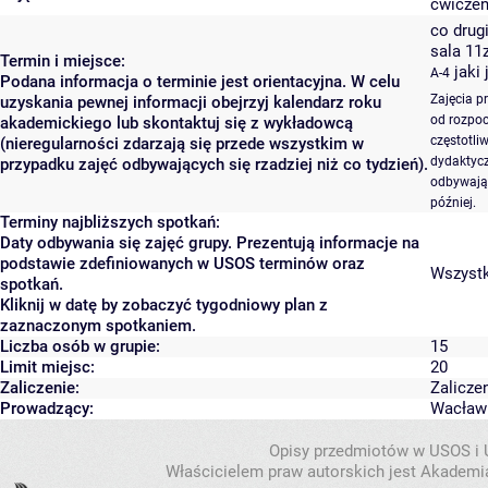
ćwiczen
co drugi
sala 11
Termin i miejsce:
jaki
A-4
Podana informacja o terminie jest orientacyjna. W celu
Zajęcia p
uzyskania pewnej informacji obejrzyj kalendarz roku
od rozpoc
akademickiego lub skontaktuj się z wykładowcą
częstotli
(nieregularności zdarzają się przede wszystkim w
dydaktycz
przypadku zajęć odbywających się rzadziej niż co tydzień).
odbywają 
później.
Terminy najbliższych spotkań:
Daty odbywania się zajęć grupy. Prezentują informacje na
podstawie zdefiniowanych w USOS terminów oraz
Wszystki
spotkań.
Kliknij w datę by zobaczyć tygodniowy plan z
zaznaczonym spotkaniem.
Liczba osób w grupie:
15
Limit miejsc:
20
Zaliczenie:
Zalicze
Prowadzący:
Wacław 
Opisy przedmiotów w USOS i
Właścicielem praw autorskich jest Akademia