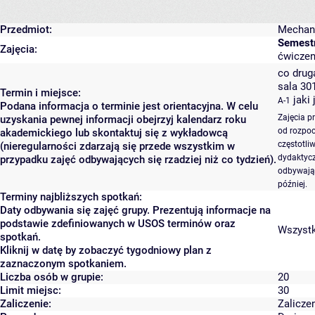
Przedmiot:
Mechani
Semest
Zajęcia:
ćwiczen
co druga
sala 30
Termin i miejsce:
jaki
A-1
Podana informacja o terminie jest orientacyjna. W celu
Zajęcia p
uzyskania pewnej informacji obejrzyj kalendarz roku
od rozpoc
akademickiego lub skontaktuj się z wykładowcą
częstotli
(nieregularności zdarzają się przede wszystkim w
dydaktycz
przypadku zajęć odbywających się rzadziej niż co tydzień).
odbywają 
później.
Terminy najbliższych spotkań:
Daty odbywania się zajęć grupy. Prezentują informacje na
podstawie zdefiniowanych w USOS terminów oraz
Wszystki
spotkań.
Kliknij w datę by zobaczyć tygodniowy plan z
zaznaczonym spotkaniem.
Liczba osób w grupie:
20
Limit miejsc:
30
Zaliczenie:
Zalicze