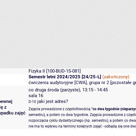
Fizyka II
[100-BUD-1S-081]
Semestr letni 2024/2025 [24/25-L]
(zakończony)
ćwiczenia audytoryjne [CWA], grupa nr 2 [
pozostałe g
co druga środa (parzyste), 13:15 - 14:45
sala 16
pewnej
jaki jest adres?
D-10
ię z
Zajęcia prowadzone z częstotliwością
"co dwa tygodnie (nieparzys
ypadku zajęć
semestru), a potem co dwa tygodnie. Zajęcia prowadzone z częst
rozpoczęcia cyklu dydaktycznego (np. semestru), a potem co dwa 
nie ma to wpływu na terminy kolejnych zajęć - odbędą się one dwa