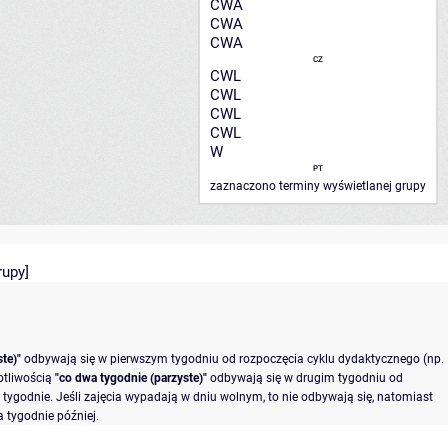
CWA
CWA
CWA
CZ
CWL
CWL
CWL
CWL
W
PT
zaznaczono terminy wyświetlanej grupy
rupy
]
te)"
odbywają się w pierwszym tygodniu od rozpoczęcia cyklu dydaktycznego (np.
otliwością
"co dwa tygodnie (parzyste)"
odbywają się w drugim tygodniu od
tygodnie. Jeśli zajęcia wypadają w dniu wolnym, to nie odbywają się, natomiast
 tygodnie później.