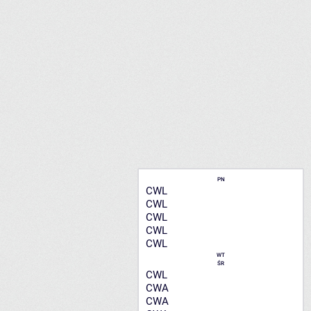
PN
CWL
CWL
CWL
CWL
CWL
WT
ŚR
CWL
CWA
CWA