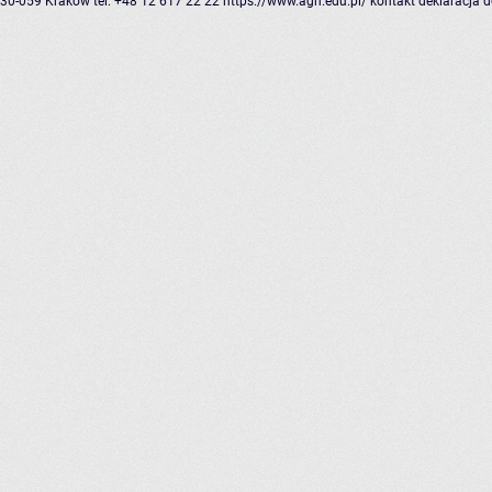
30-059 Kraków
tel: +48 12 617 22 22
https://www.agh.edu.pl/
kontakt
deklaracja 