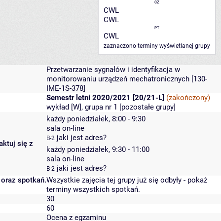
CZ
CWL
CWL
PT
CWL
zaznaczono terminy wyświetlanej grupy
Przetwarzanie sygnałów i identyfikacja w
monitorowaniu urządzeń mechatronicznych
[130-
IME-1S-378]
Semestr letni 2020/2021 [20/21-L]
(zakończony)
wykład [W], grupa nr 1 [
pozostałe grupy
]
każdy poniedziałek, 8:00 - 9:30
sala on-line
jaki jest adres?
B-2
ktuj się z
każdy poniedziałek, 9:30 - 11:00
sala on-line
jaki jest adres?
B-2
 oraz spotkań.
Wszystkie zajęcia tej grupy już się odbyły
-
pokaż
terminy wszystkich spotkań
.
30
60
Ocena z egzaminu