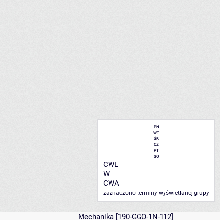
PN
WT
ŚR
CZ
PT
SO
CWL
W
CWA
zaznaczono terminy wyświetlanej grupy
Mechanika
[190-GGO-1N-112]