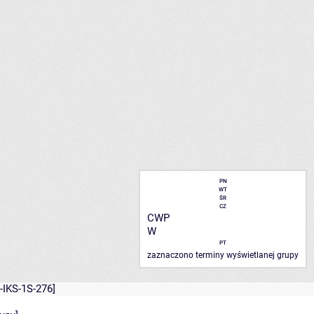
PN
WT
ŚR
CZ
CWP
W
PT
zaznaczono terminy wyświetlanej grupy
-IKS-1S-276]