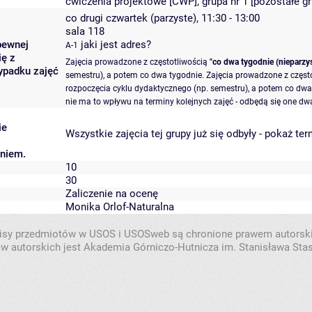
ćwiczenia projektowe [CWP], grupa nr 1 [
pozostałe g
co drugi czwartek (parzyste), 11:30 - 13:00
sala 118
pewnej
jaki jest adres?
A-1
ię z
Zajęcia prowadzone z częstotliwością
"co dwa tygodnie (nieparzys
ypadku zajęć
semestru), a potem co dwa tygodnie. Zajęcia prowadzone z częst
rozpoczęcia cyklu dydaktycznego (np. semestru), a potem co dwa 
nie ma to wpływu na terminy kolejnych zajęć - odbędą się one dwa
ie
Wszystkie zajęcia tej grupy już się odbyły
-
pokaż ter
aniem.
10
30
Zaliczenie na ocenę
Monika Orlof-Naturalna
isy przedmiotów w USOS i USOSweb są chronione prawem autorsk
w autorskich jest Akademia Górniczo-Hutnicza im. Stanisława Sta