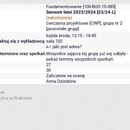
Fundamentowanie
[100-BUD-1S-085]
Semestr letni 2023/2024 [23/24-L]
(zakończony)
ćwiczenia projektowe [CWP], grupa nr 2
[
pozostałe grupy
]
każda środa, 13:15 - 14:45
taktuj się z wykładowcą
sala 102
jaki jest adres?
A-1
 terminów oraz spotkań.
Wszystkie zajęcia tej grupy już się odbyły
-
pokaż terminy wszystkich spotkań
.
27
30
Zaliczenie na ocenę
Anna Dziedzina
im.
szica w Krakowie.