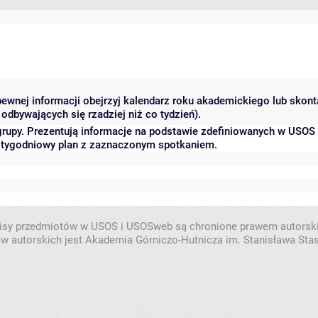
 pewnej informacji obejrzyj kalendarz roku akademickiego lub skon
odbywających się rzadziej niż co tydzień).
grupy. Prezentują informacje na podstawie zdefiniowanych w USOS
ć tygodniowy plan z zaznaczonym spotkaniem.
isy przedmiotów w USOS i USOSweb są chronione prawem autorsk
w autorskich jest Akademia Górniczo-Hutnicza im. Stanisława Sta