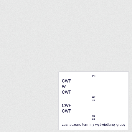
PN
CWP
W
CWP
WT
ŚR
CWP
CWP
CZ
PT
zaznaczono terminy wyświetlanej grupy