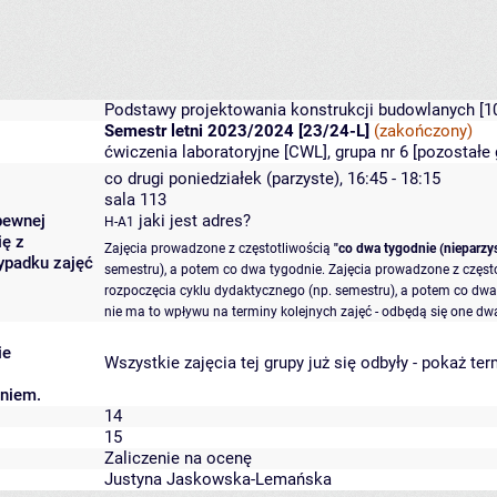
Podstawy projektowania konstrukcji budowlanych
[1
Semestr letni 2023/2024 [23/24-L]
(zakończony)
ćwiczenia laboratoryjne [CWL], grupa nr 6 [
pozostałe 
co drugi poniedziałek (parzyste), 16:45 - 18:15
sala 113
pewnej
jaki jest adres?
H-A1
ię z
Zajęcia prowadzone z częstotliwością
"co dwa tygodnie (nieparzys
ypadku zajęć
semestru), a potem co dwa tygodnie. Zajęcia prowadzone z częst
rozpoczęcia cyklu dydaktycznego (np. semestru), a potem co dwa 
nie ma to wpływu na terminy kolejnych zajęć - odbędą się one dwa
ie
Wszystkie zajęcia tej grupy już się odbyły
-
pokaż ter
aniem.
14
15
Zaliczenie na ocenę
Justyna Jaskowska-Lemańska