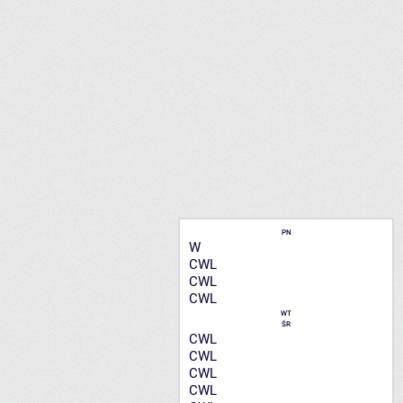
PN
W
CWL
CWL
CWL
WT
ŚR
CWL
CWL
CWL
CWL