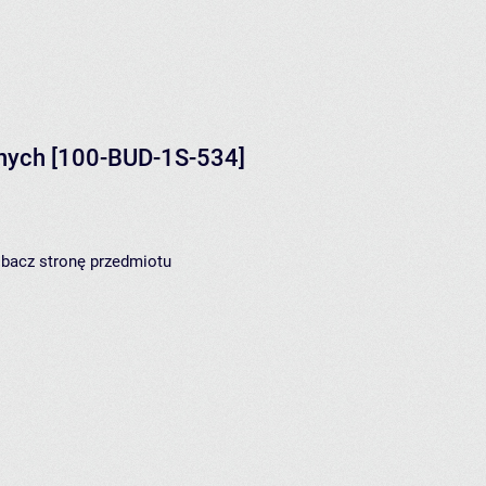
nych
[100-BUD-1S-534]
zobacz
stronę przedmiotu