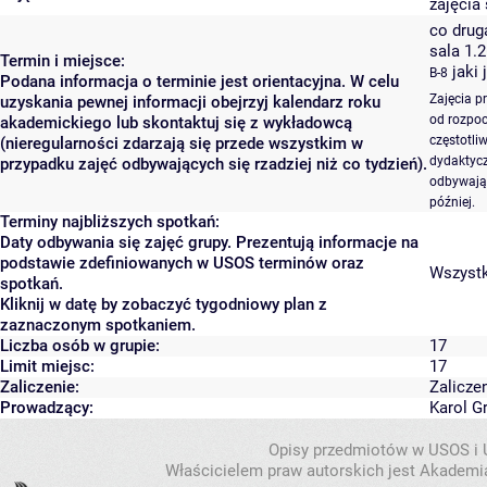
zajęcia 
co druga
sala 1.
Termin i miejsce:
jaki 
B-8
Podana informacja o terminie jest orientacyjna. W celu
Zajęcia p
uzyskania pewnej informacji obejrzyj kalendarz roku
od rozpoc
akademickiego lub skontaktuj się z wykładowcą
częstotli
(nieregularności zdarzają się przede wszystkim w
dydaktycz
przypadku zajęć odbywających się rzadziej niż co tydzień).
odbywają 
później.
Terminy najbliższych spotkań:
Daty odbywania się zajęć grupy. Prezentują informacje na
podstawie zdefiniowanych w USOS terminów oraz
Wszystki
spotkań.
Kliknij w datę by zobaczyć tygodniowy plan z
zaznaczonym spotkaniem.
Liczba osób w grupie:
17
Limit miejsc:
17
Zaliczenie:
Zalicze
Prowadzący:
Karol G
Opisy przedmiotów w USOS i
Właścicielem praw autorskich jest Akademia