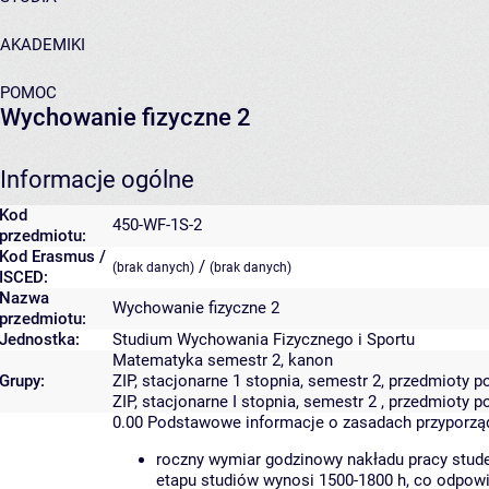
AKADEMIKI
POMOC
Wychowanie fizyczne 2
Informacje ogólne
Kod
450-WF-1S-2
przedmiotu:
Kod Erasmus /
/
(brak danych)
(brak danych)
ISCED:
Nazwa
Wychowanie fizyczne 2
przedmiotu:
Jednostka:
Studium Wychowania Fizycznego i Sportu
Matematyka semestr 2, kanon
Grupy:
ZIP, stacjonarne 1 stopnia, semestr 2, przedmioty
ZIP, stacjonarne I stopnia, semestr 2 , przedmioty
0.00
Podstawowe informacje o zasadach przyporz
roczny wymiar godzinowy nakładu pracy stude
etapu studiów wynosi 1500-1800 h, co odpow