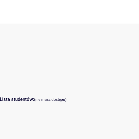
Lista studentów:
(nie masz dostępu)