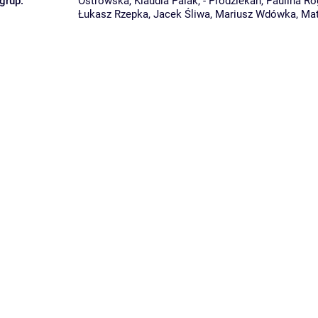
grup:
Ostrowska
,
Klaudia Palak
,
- Prodziekan
,
Paulina R
Łukasz Rzepka
,
Jacek Śliwa
,
Mariusz Wdówka
,
Mat