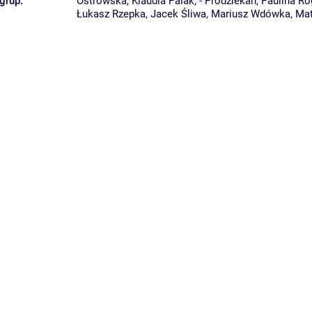
grup:
Ostrowska
,
Klaudia Palak
,
- Prodziekan
,
Paulina R
Łukasz Rzepka
,
Jacek Śliwa
,
Mariusz Wdówka
,
Mat