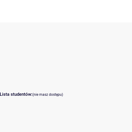
Lista studentów:
(nie masz dostępu)