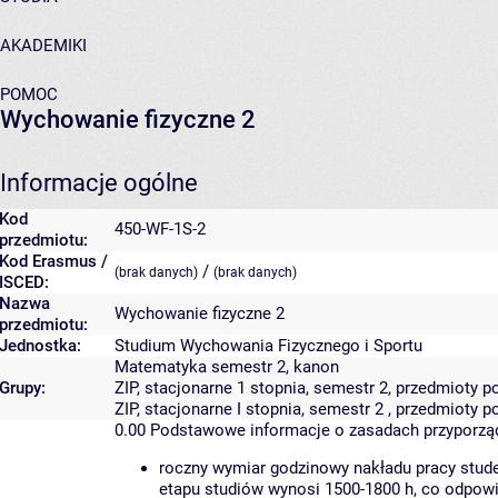
AKADEMIKI
POMOC
Wychowanie fizyczne 2
Informacje ogólne
Kod
450-WF-1S-2
przedmiotu:
Kod Erasmus /
/
(brak danych)
(brak danych)
ISCED:
Nazwa
Wychowanie fizyczne 2
przedmiotu:
Jednostka:
Studium Wychowania Fizycznego i Sportu
Matematyka semestr 2, kanon
Grupy:
ZIP, stacjonarne 1 stopnia, semestr 2, przedmioty
ZIP, stacjonarne I stopnia, semestr 2 , przedmioty
0.00
Podstawowe informacje o zasadach przyporz
roczny wymiar godzinowy nakładu pracy stude
etapu studiów wynosi 1500-1800 h, co odpow