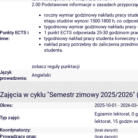
2.00
Podstawowe informacje o zasadach przyporz
roczny wymiar godzinowy nakładu pracy stude
etapu studiów wynosi 1500-1800 h, co odpow
tygodniowy wymiar godzinowy nakładu pracy 
Punkty ECTS i
1 punkt ECTS odpowiada 25-30 godzinom pracy
inne:
tygodniowy nakład pracy studenta konieczny 
nakład pracy potrzebny do zaliczenia przedm
studenta.
zobacz reguły punktacji
Język
Angielski
prowadzenia:
Zajęcia w cyklu "Semestr zimowy 2025/2026"
Okres:
2025-10-01 - 2026-03
Egzamin lektorat, 0 
Typ zajęć:
lektorat, 15 godzin
wi
Koordynatorzy:
(brak danych)
Prowadzący grup:
(brak danych)