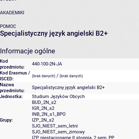
AKADEMIKI
POMOC
Specjalistyczny język angielski B2+
Informacje ogólne
Kod
440-100-2N-JA
przedmiotu:
Kod Erasmus /
/
(brak danych)
(brak danych)
ISCED:
Nazwa
Specjalistyczny język angielski B2+
przedmiotu:
Jednostka:
Studium Języków Obcych
BUD_2N_s2
IGR_2N_s2
INB_2N_s1_BPO
Grupy:
IZP_2N_s2
SJO_NIEST_sem_letni
SJO_NIEST_sem_zimowy
IZP, niestacjonarne II stopnia, 2 sem, PP