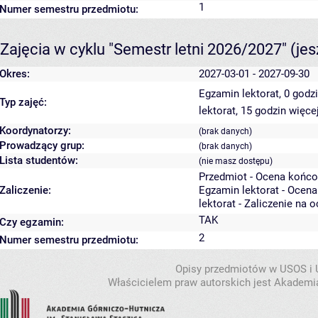
1
Numer semestru przedmiotu:
Zajęcia w cyklu "Semestr letni 2026/2027"
(je
Okres:
2027-03-01 - 2027-09-30
Egzamin lektorat, 0 godz
Typ zajęć:
lektorat, 15 godzin
więcej
Koordynatorzy:
(brak danych)
Prowadzący grup:
(brak danych)
Lista studentów:
(nie masz dostępu)
Przedmiot - Ocena końco
Zaliczenie:
Egzamin lektorat - Ocen
lektorat - Zaliczenie na 
TAK
Czy egzamin:
2
Numer semestru przedmiotu:
Opisy przedmiotów w USOS i
Właścicielem praw autorskich jest Akademia