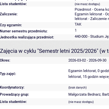
Lista studentów:
(nie masz dostępu)
Przedmiot - Ocena k
Zaliczenie:
Egzamin lektorat - O
lektorat - Zaliczenie
TAK
Czy egzamin:
1
Numer semestru przedmiotu:
440-000 - Studium J
Jednostka realizująca przedmiot:
Zajęcia w cyklu "Semestr letni 2025/2026"
(w t
Okres:
2026-03-02 - 2026-09-30
Egzamin lektorat, 0 godz
Typ zajęć:
lektorat, 15 godzin
więce
Koordynatorzy:
(brak danych)
Prowadzący grup:
Małgorzata Bednarz
,
Bar
Lista studentów:
(nie masz dostępu)