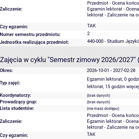
Przedmiot - Ocena końc
Zaliczenie:
Egzamin lektorat - Ocen
lektorat - Zaliczenie na 
TAK
Czy egzamin:
2
Numer semestru przedmiotu:
440-000 - Studium Języ
Jednostka realizująca przedmiot:
Zajęcia w cyklu "Semestr zimowy 2026/2027"
Okres:
2026-10-01 - 2027-02-28
Egzamin lektorat, 0 godz
Typ zajęć:
lektorat, 15 godzin
więcej
Koordynatorzy:
(brak danych)
Prowadzący grup:
(brak danych)
Lista studentów:
(nie masz dostępu)
Przedmiot - Ocena końco
Zaliczenie:
Egzamin lektorat - Ocen
lektorat - Zaliczenie na 
TAK
Czy egzamin: