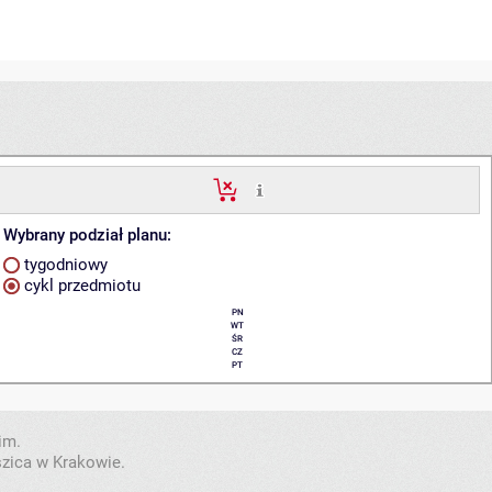
Wybrany podział planu:
tygodniowy
cykl przedmiotu
PN
WT
ŚR
CZ
PT
im.
szica w Krakowie.