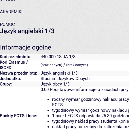
AKADEMIKI
POMOC
Język angielski 1/3
Informacje ogólne
Kod przedmiotu:
440-000-1S-JA-1/3
Kod Erasmus /
/
(brak danych)
(brak danych)
ISCED:
Nazwa przedmiotu:
Język angielski 1/3
Jednostka:
Studium Języków Obcych
Grupy:
Język obcy 1/3
0.00
Podstawowe informacje o zasadach prz
roczny wymiar godzinowy nakładu pracy
ECTS;
tygodniowy wymiar godzinowy nakładu p
Punkty ECTS i inne:
1 punkt ECTS odpowiada 25-30 godzinom
tygodniowy nakład pracy studenta konie
nakład pracy potrzebny do zaliczenia p