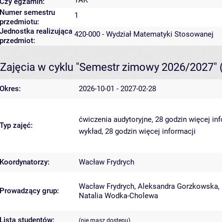
TAK
Czy egzamin:
Numer semestru
1
przedmiotu:
Jednostka realizująca
420-000 - Wydział Matematyki Stosowanej
przedmiot:
Zajęcia w cyklu "Semestr zimowy 2026/2027"
Okres:
2026-10-01 - 2027-02-28
ćwiczenia audytoryjne, 28 godzin
więcej in
Typ zajęć:
wykład, 28 godzin
więcej informacji
Koordynatorzy:
Wacław Frydrych
Wacław Frydrych
,
Aleksandra Gorzkowska
,
Prowadzący grup:
Natalia Wodka-Cholewa
Lista studentów:
(nie masz dostępu)