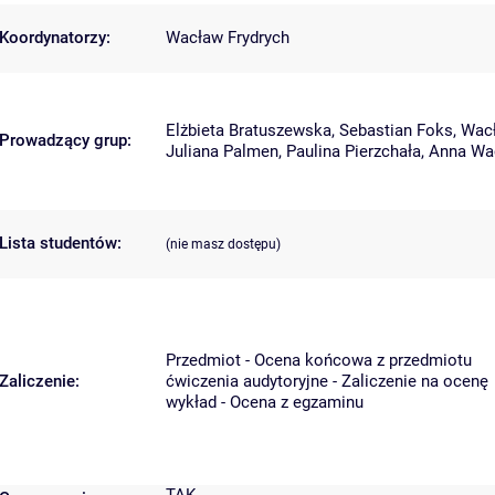
Koordynatorzy:
Wacław Frydrych
Elżbieta Bratuszewska
,
Sebastian Foks
,
Wacł
Prowadzący grup:
Juliana Palmen
,
Paulina Pierzchała
,
Anna Wa
Lista studentów:
(nie masz dostępu)
Przedmiot - Ocena końcowa z przedmiotu
Zaliczenie:
ćwiczenia audytoryjne - Zaliczenie na ocenę
wykład - Ocena z egzaminu