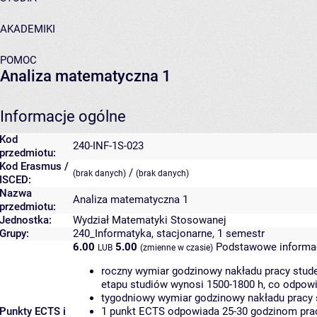
AKADEMIKI
POMOC
Analiza matematyczna 1
Informacje ogólne
Kod
240-INF-1S-023
przedmiotu:
Kod Erasmus /
/
(brak danych)
(brak danych)
ISCED:
Nazwa
Analiza matematyczna 1
przedmiotu:
Jednostka:
Wydział Matematyki Stosowanej
Grupy:
240_Informatyka, stacjonarne, 1 semestr
6.00
5.00
Podstawowe informac
LUB
(zmienne w czasie)
roczny wymiar godzinowy nakładu pracy stude
etapu studiów wynosi 1500-1800 h, co odpow
tygodniowy wymiar godzinowy nakładu pracy 
Punkty ECTS i
1 punkt ECTS odpowiada 25-30 godzinom pracy