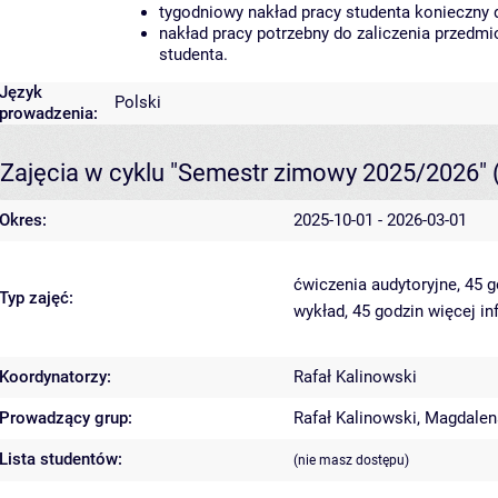
tygodniowy nakład pracy studenta konieczny 
nakład pracy potrzebny do zaliczenia przedm
studenta.
Język
Polski
prowadzenia:
Zajęcia w cyklu "Semestr zimowy 2025/2026"
Okres:
2025-10-01 - 2026-03-01
ćwiczenia audytoryjne, 45 
Typ zajęć:
wykład, 45 godzin
więcej in
Koordynatorzy:
Rafał Kalinowski
Prowadzący grup:
Rafał Kalinowski
,
Magdalen
Lista studentów:
(nie masz dostępu)