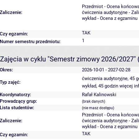
Przedmiot - Ocena końcowa
Zaliczenie:
ćwiczenia audytoryjne - Zal
wykład - Ocena z egzaminu
TAK
Czy egzamin:
1
Numer semestru przedmiotu:
Zajęcia w cyklu "Semestr zimowy 2026/2027"
Okres:
2026-10-01 - 2027-02-28
ćwiczenia audytoryjne, 45 
Typ zajęć:
wykład, 45 godzin
więcej in
Koordynatorzy:
Rafał Kalinowski
Prowadzący grup:
(brak danych)
Lista studentów:
(nie masz dostępu)
Przedmiot - Ocena końcowa
Zaliczenie:
ćwiczenia audytoryjne - Zal
wykład - Ocena z egzaminu
TAK
Czy egzamin: