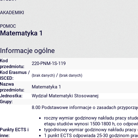
AKADEMIKI
POMOC
Matematyka 1
Informacje ogólne
Kod
220-PNM-1S-119
przedmiotu:
Kod Erasmus /
/
(brak danych)
(brak danych)
ISCED:
Nazwa
Matematyka 1
przedmiotu:
Jednostka:
Wydział Matematyki Stosowanej
Grupy:
8.00
Podstawowe informacje o zasadach przyporz
roczny wymiar godzinowy nakładu pracy stude
etapu studiów wynosi 1500-1800 h, co odpow
Punkty ECTS i
tygodniowy wymiar godzinowy nakładu pracy 
inne:
1 punkt ECTS odpowiada 25-30 godzinom pracy