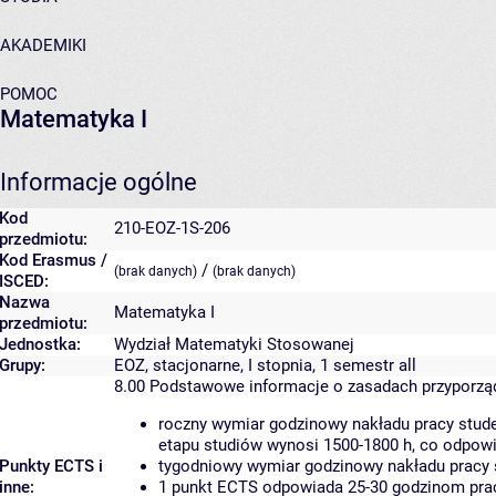
AKADEMIKI
POMOC
Matematyka I
Informacje ogólne
Kod
210-EOZ-1S-206
przedmiotu:
Kod Erasmus /
/
(brak danych)
(brak danych)
ISCED:
Nazwa
Matematyka I
przedmiotu:
Jednostka:
Wydział Matematyki Stosowanej
Grupy:
EOZ, stacjonarne, I stopnia, 1 semestr all
8.00
Podstawowe informacje o zasadach przyporz
roczny wymiar godzinowy nakładu pracy stude
etapu studiów wynosi 1500-1800 h, co odpow
Punkty ECTS i
tygodniowy wymiar godzinowy nakładu pracy 
inne:
1 punkt ECTS odpowiada 25-30 godzinom pracy