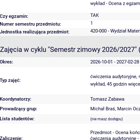
wykład - Ocena z egzam
TAK
Czy egzamin:
1
Numer semestru przedmiotu:
420-000 - Wydział Mate
Jednostka realizująca przedmiot:
Zajęcia w cyklu "Semestr zimowy 2026/2027"
Okres:
2026-10-01 - 2027-02-28
ćwiczenia audytoryjne,
Typ zajęć:
wykład, 45 godzin
więce
Koordynatorzy:
Tomasz Zabawa
Prowadzący grup:
Michał Braś
,
Marcin Oc
Lista studentów:
(nie masz dostępu)
Przedmiot - Ocena koń
Zaliczenie:
ćwiczenia audytoryjne -