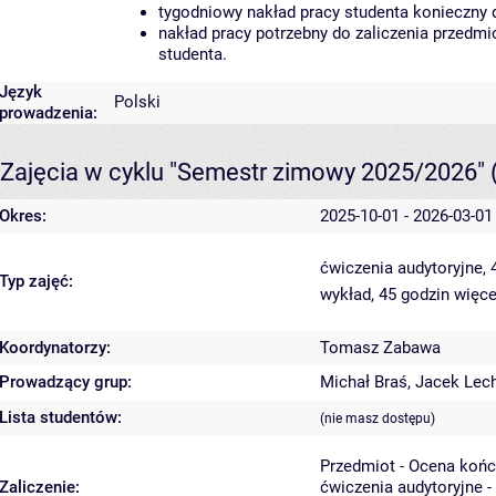
tygodniowy nakład pracy studenta konieczny 
nakład pracy potrzebny do zaliczenia przedm
studenta.
Język
Polski
prowadzenia:
Zajęcia w cyklu "Semestr zimowy 2025/2026"
Okres:
2025-10-01 - 2026-03-01
ćwiczenia audytoryjne,
Typ zajęć:
wykład, 45 godzin
więce
Koordynatorzy:
Tomasz Zabawa
Prowadzący grup:
Michał Braś
,
Jacek Lec
Lista studentów:
(nie masz dostępu)
Przedmiot - Ocena koń
Zaliczenie:
ćwiczenia audytoryjne -