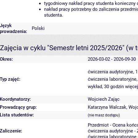
tygodniowy nakład pracy studenta konieczny 
nakład pracy potrzebny do zaliczenia przedm
studenta.
Język
Polski
prowadzenia:
Zajęcia w cyklu "Semestr letni 2025/2026"
(w t
Okres:
2026-03-02 - 2026-09-30
ćwiczenia audytoryjne, 
Typ zajęć:
ćwiczenia laboratoryjne
wykład, 30 godzin
więcej
Koordynatorzy:
Wojciech Zając
Prowadzący grup:
Katarzyna Walczak
,
Wojc
Lista studentów:
(nie masz dostępu)
Przedmiot - Ocena końc
Zaliczenie:
ćwiczenia audytoryjne - 
ćwiczenia laboratoryjne 