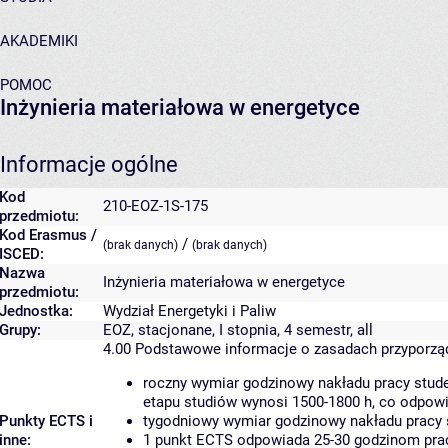
AKADEMIKI
POMOC
Inżynieria materiałowa w energetyce
Informacje ogólne
Kod
210-EOZ-1S-175
przedmiotu:
Kod Erasmus /
/
(brak danych)
(brak danych)
ISCED:
Nazwa
Inżynieria materiałowa w energetyce
przedmiotu:
Jednostka:
Wydział Energetyki i Paliw
Grupy:
EOZ, stacjonane, I stopnia, 4 semestr, all
4.00
Podstawowe informacje o zasadach przyporz
roczny wymiar godzinowy nakładu pracy stude
etapu studiów wynosi 1500-1800 h, co odpow
Punkty ECTS i
tygodniowy wymiar godzinowy nakładu pracy 
inne:
1 punkt ECTS odpowiada 25-30 godzinom pracy