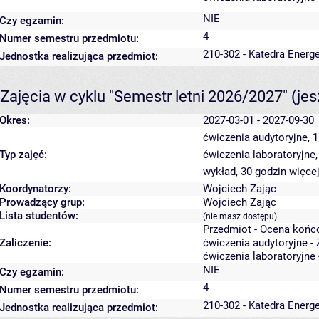
NIE
Czy egzamin:
4
Numer semestru przedmiotu:
210-302 - Katedra Energ
Jednostka realizująca przedmiot:
Zajęcia w cyklu "Semestr letni 2026/2027"
(je
Okres:
2027-03-01 - 2027-09-30
ćwiczenia audytoryjne, 
Typ zajęć:
ćwiczenia laboratoryjne
wykład, 30 godzin
więcej
Koordynatorzy:
Wojciech Zając
Prowadzący grup:
Wojciech Zając
Lista studentów:
(nie masz dostępu)
Przedmiot - Ocena końc
Zaliczenie:
ćwiczenia audytoryjne - 
ćwiczenia laboratoryjne 
NIE
Czy egzamin:
4
Numer semestru przedmiotu:
210-302 - Katedra Energ
Jednostka realizująca przedmiot: