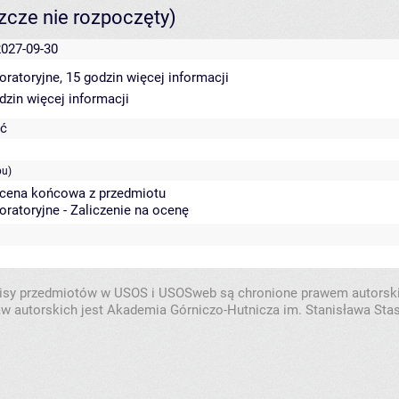
szcze nie rozpoczęty)
2027-09-30
oratoryjne, 15 godzin
więcej informacji
odzin
więcej informacji
eć
pu)
Ocena końcowa z przedmiotu
oratoryjne - Zaliczenie na ocenę
isy przedmiotów w USOS i USOSweb są chronione prawem autorsk
w autorskich jest Akademia Górniczo-Hutnicza im. Stanisława Sta