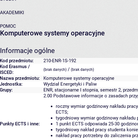
AKADEMIKI
POMOC
Komputerowe systemy operacyjne
Informacje ogólne
Kod przedmiotu:
210-ENR-1S-192
Kod Erasmus /
/
(brak danych)
(brak danych)
ISCED:
Nazwa przedmiotu:
Komputerowe systemy operacyjne
Jednostka:
Wydział Energetyki i Paliw
Grupy:
ENR, stacjonarne I stopnia, semestr 2, przedmi
2.00
Podstawowe informacje o zasadach prz
roczny wymiar godzinowy nakładu pracy
ECTS;
tygodniowy wymiar godzinowy nakładu p
Punkty ECTS i inne:
1 punkt ECTS odpowiada 25-30 godzinom
tygodniowy nakład pracy studenta konie
nakład pracy potrzebny do zaliczenia p