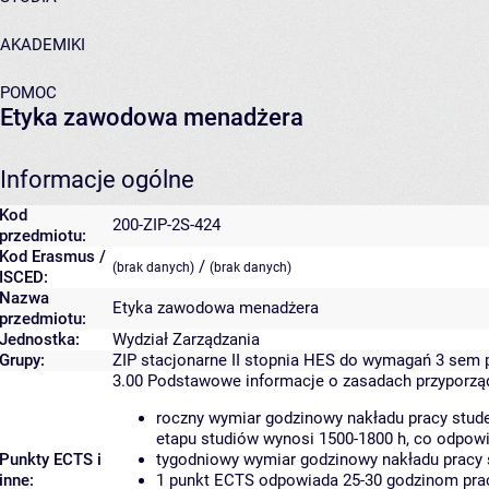
AKADEMIKI
POMOC
Etyka zawodowa menadżera
Informacje ogólne
Kod
200-ZIP-2S-424
przedmiotu:
Kod Erasmus /
/
(brak danych)
(brak danych)
ISCED:
Nazwa
Etyka zawodowa menadżera
przedmiotu:
Jednostka:
Wydział Zarządzania
Grupy:
ZIP stacjonarne II stopnia HES do wymagań 3 sem 
3.00
Podstawowe informacje o zasadach przyporz
roczny wymiar godzinowy nakładu pracy stude
etapu studiów wynosi 1500-1800 h, co odpow
Punkty ECTS i
tygodniowy wymiar godzinowy nakładu pracy 
inne:
1 punkt ECTS odpowiada 25-30 godzinom pracy