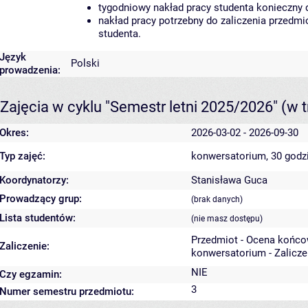
tygodniowy nakład pracy studenta konieczny 
nakład pracy potrzebny do zaliczenia przedm
studenta.
Język
Polski
prowadzenia:
Zajęcia w cyklu "Semestr letni 2025/2026"
(w t
Okres:
2026-03-02 - 2026-09-30
Typ zajęć:
konwersatorium, 30 godz
Koordynatorzy:
Stanisława Guca
Prowadzący grup:
(brak danych)
Lista studentów:
(nie masz dostępu)
Przedmiot - Ocena końco
Zaliczenie:
konwersatorium - Zalicze
NIE
Czy egzamin:
3
Numer semestru przedmiotu: