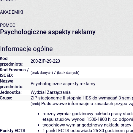
AKADEMIKI
POMOC
Psychologiczne aspekty reklamy
Informacje ogólne
Kod
200-ZIP-2S-223
przedmiotu:
Kod Erasmus /
/
(brak danych)
(brak danych)
ISCED:
Nazwa
Psychologiczne aspekty reklamy
przedmiotu:
Jednostka:
Wydział Zarządzania
Grupy:
ZIP stacjonarne II stopnia HES do wymagań 3 sem 
Podstawowe informacje o zasadach przyporz
(brak)
roczny wymiar godzinowy nakładu pracy stude
etapu studiów wynosi 1500-1800 h, co odpow
tygodniowy wymiar godzinowy nakładu pracy 
Punkty ECTS i
1 punkt ECTS odpowiada 25-30 godzinom pracy