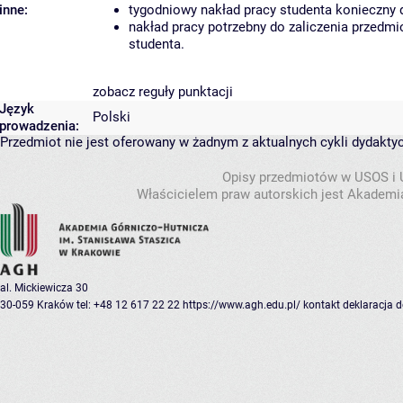
inne:
tygodniowy nakład pracy studenta konieczny 
nakład pracy potrzebny do zaliczenia przedm
studenta.
zobacz reguły punktacji
Język
Polski
prowadzenia:
Przedmiot nie jest oferowany w żadnym z aktualnych cykli dydakty
Opisy przedmiotów w USOS i
Właścicielem praw autorskich jest Akademia
al. Mickiewicza 30
30-059 Kraków
tel: +48 12 617 22 22
https://www.agh.edu.pl/
kontakt
deklaracja 