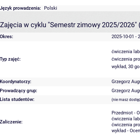
Język prowadzenia:
Polski
Zajęcia w cyklu "Semestr zimowy 2025/2026"
Okres:
2025-10-01 - 
ćwiczenia lab
Typ zajęć:
ćwiczenia pr
wykład, 30 g
Koordynatorzy:
Grzegorz Aug
Prowadzący grup:
Grzegorz Aug
Lista studentów:
(nie masz dostę
Przedmiot - 
ćwiczenia lab
Zaliczenie:
ćwiczenia pro
wykład - Oce