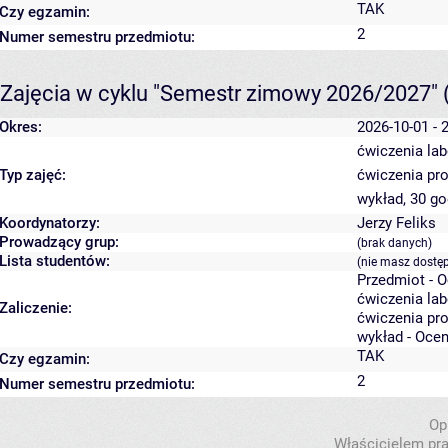
TAK
Czy egzamin:
2
Numer semestru przedmiotu:
Zajęcia w cyklu "Semestr zimowy 2026/2027"
Okres:
2026-10-01 - 
ćwiczenia lab
Typ zajęć:
ćwiczenia pr
wykład, 30 g
Koordynatorzy:
Jerzy Feliks
Prowadzący grup:
(brak danych)
Lista studentów:
(nie masz dostę
Przedmiot - 
ćwiczenia lab
Zaliczenie:
ćwiczenia pro
wykład - Oce
TAK
Czy egzamin:
2
Numer semestru przedmiotu:
Op
Właścicielem pra