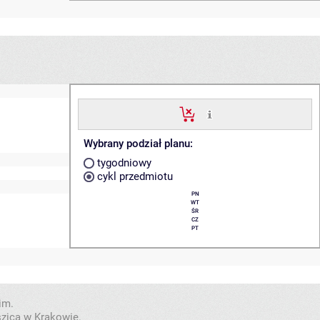
Wybrany podział planu:
tygodniowy
cykl przedmiotu
PN
WT
ŚR
CZ
PT
im.
szica w Krakowie.