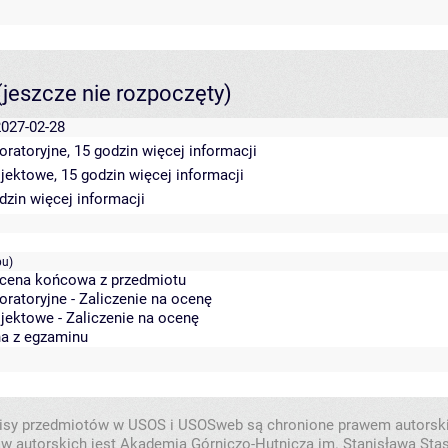
(jeszcze nie rozpoczęty)
2027-02-28
oratoryjne, 15 godzin
więcej informacji
ojektowe, 15 godzin
więcej informacji
odzin
więcej informacji
pu)
Ocena końcowa z przedmiotu
oratoryjne - Zaliczenie na ocenę
jektowe - Zaliczenie na ocenę
na z egzaminu
isy przedmiotów w USOS i USOSweb są chronione prawem autorsk
w autorskich jest Akademia Górniczo-Hutnicza im. Stanisława Sta