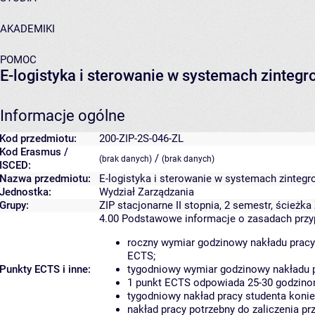
AKADEMIKI
POMOC
E-logistyka i sterowanie w systemach zinteg
Informacje ogólne
Kod przedmiotu:
200-ZIP-2S-046-ZL
Kod Erasmus /
/
(brak danych)
(brak danych)
ISCED:
Nazwa przedmiotu:
E-logistyka i sterowanie w systemach zinteg
Jednostka:
Wydział Zarządzania
Grupy:
ZIP stacjonarne II stopnia, 2 semestr, ścież
4.00
Podstawowe informacje o zasadach prz
roczny wymiar godzinowy nakładu pracy
ECTS;
Punkty ECTS i inne:
tygodniowy wymiar godzinowy nakładu p
1 punkt ECTS odpowiada 25-30 godzinom
tygodniowy nakład pracy studenta konie
nakład pracy potrzebny do zaliczenia p