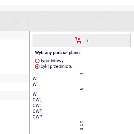
Wybrany podział planu:
tygodniowy
cykl przedmiotu
PN
W
W
WT
W
CWL
CWL
CWP
CWP
ŚR
CZ
PT