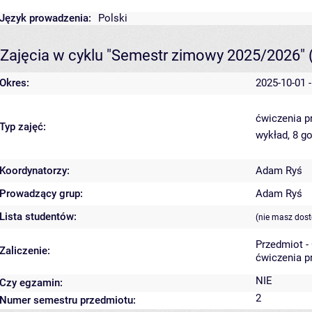
Język prowadzenia:
Polski
Zajęcia w cyklu "Semestr zimowy 2025/2026"
Okres:
2025-10-01 
ćwiczenia p
Typ zajęć:
wykład, 8 g
Koordynatorzy:
Adam Ryś
Prowadzący grup:
Adam Ryś
Lista studentów:
(nie masz dost
Przedmiot -
Zaliczenie:
ćwiczenia p
NIE
Czy egzamin:
2
Numer semestru przedmiotu: