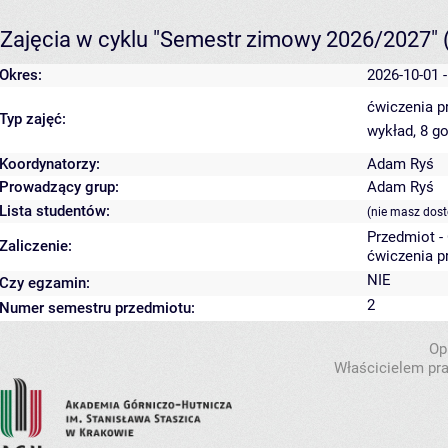
Zajęcia w cyklu "Semestr zimowy 2026/2027"
Okres:
2026-10-01 
ćwiczenia p
Typ zajęć:
wykład, 8 g
Koordynatorzy:
Adam Ryś
Prowadzący grup:
Adam Ryś
Lista studentów:
(nie masz dost
Przedmiot -
Zaliczenie:
ćwiczenia p
NIE
Czy egzamin:
2
Numer semestru przedmiotu:
Op
Właścicielem pra