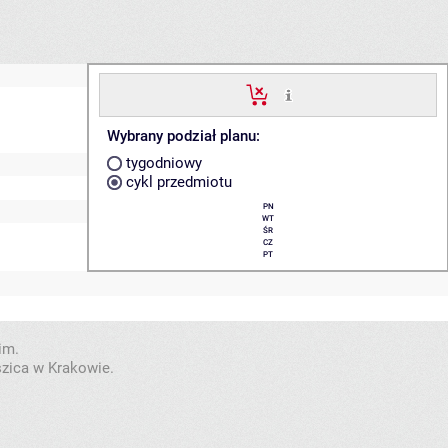
Wybrany podział planu:
tygodniowy
cykl przedmiotu
PN
WT
ŚR
CZ
PT
im.
szica w Krakowie.