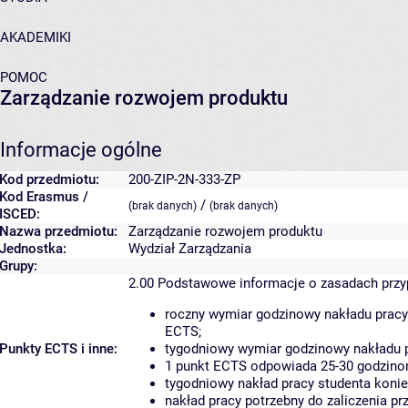
AKADEMIKI
POMOC
Zarządzanie rozwojem produktu
Informacje ogólne
Kod przedmiotu:
200-ZIP-2N-333-ZP
Kod Erasmus /
/
(brak danych)
(brak danych)
ISCED:
Nazwa przedmiotu:
Zarządzanie rozwojem produktu
Jednostka:
Wydział Zarządzania
Grupy:
2.00
Podstawowe informacje o zasadach prz
roczny wymiar godzinowy nakładu pracy
ECTS;
Punkty ECTS i inne:
tygodniowy wymiar godzinowy nakładu p
1 punkt ECTS odpowiada 25-30 godzinom
tygodniowy nakład pracy studenta konie
nakład pracy potrzebny do zaliczenia p