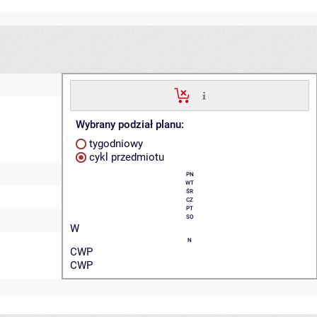
Wybrany podział planu:
tygodniowy
cykl przedmiotu
PN
WT
ŚR
CZ
PT
SO
W
N
CWP
CWP