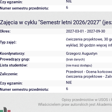
NIE
Czy egzamin:
6
Numer semestru przedmiotu:
Zajęcia w cyklu "Semestr letni 2026/2027"
(je
Okres:
2027-03-01 - 2027-09-30
ćwiczenia projektowe, 30 
Typ zajęć:
wykład, 30 godzin
więcej in
Koordynatorzy:
Grzegorz Augustyn
Prowadzący grup:
(brak danych)
Lista studentów:
(nie masz dostępu)
Przedmiot - Ocena końcowa
Zaliczenie:
ćwiczenia projektowe - Zal
NIE
Czy egzamin:
6
Numer semestru przedmiotu:
Opisy przedmiotów w USOS i
Właścicielem praw autorskich jest Akademia