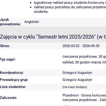
tygodniowy nakład pracy studenta konieczny 
nakład pracy potrzebny do zaliczenia przedm
studenta.
Język
Angielski
prowadzenia:
Zajęcia w cyklu "Semestr letni 2025/2026"
(w t
Okres:
2026-03-02 - 2026-09-30
ćwiczenia projektowe, 30 
Typ zajęć:
wykład, 30 godzin
więcej in
Koordynatorzy:
Grzegorz Augustyn
Prowadzący grup:
Grzegorz Augustyn
Lista studentów:
(nie masz dostępu)
Przedmiot - Ocena końcowa
Zaliczenie:
ćwiczenia projektowe - Zal