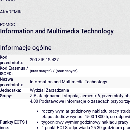
AKADEMIKI
POMOC
Information and Multimedia Technology
Informacje ogólne
Kod
200-ZIP-1S-437
przedmiotu:
Kod Erasmus /
/
(brak danych)
(brak danych)
ISCED:
Nazwa
Information and Multimedia Technology
przedmiotu:
Jednostka:
Wydział Zarządzania
Grupy:
ZIP stacjonarne I stopnia, semestr 6, przedmioty ob
4.00
Podstawowe informacje o zasadach przyporz
roczny wymiar godzinowy nakładu pracy stude
etapu studiów wynosi 1500-1800 h, co odpow
Punkty ECTS i
tygodniowy wymiar godzinowy nakładu pracy 
inne:
1 punkt ECTS odpowiada 25-30 godzinom pracy