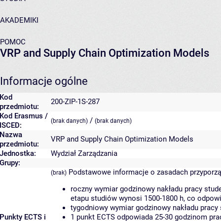
AKADEMIKI
POMOC
VRP and Supply Chain Optimization Models
Informacje ogólne
Kod
200-ZIP-1S-287
przedmiotu:
Kod Erasmus /
/
(brak danych)
(brak danych)
ISCED:
Nazwa
VRP and Supply Chain Optimization Models
przedmiotu:
Jednostka:
Wydział Zarządzania
Grupy:
Podstawowe informacje o zasadach przyporz
(brak)
roczny wymiar godzinowy nakładu pracy stude
etapu studiów wynosi 1500-1800 h, co odpow
tygodniowy wymiar godzinowy nakładu pracy 
Punkty ECTS i
1 punkt ECTS odpowiada 25-30 godzinom pracy