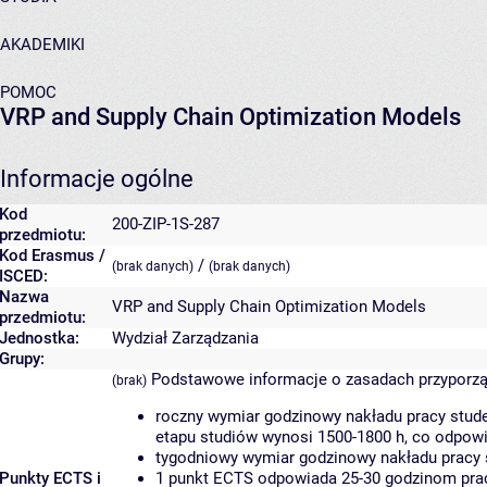
AKADEMIKI
POMOC
VRP and Supply Chain Optimization Models
Informacje ogólne
Kod
200-ZIP-1S-287
przedmiotu:
Kod Erasmus /
/
(brak danych)
(brak danych)
ISCED:
Nazwa
VRP and Supply Chain Optimization Models
przedmiotu:
Jednostka:
Wydział Zarządzania
Grupy:
Podstawowe informacje o zasadach przyporz
(brak)
roczny wymiar godzinowy nakładu pracy stude
etapu studiów wynosi 1500-1800 h, co odpow
tygodniowy wymiar godzinowy nakładu pracy 
Punkty ECTS i
1 punkt ECTS odpowiada 25-30 godzinom pracy