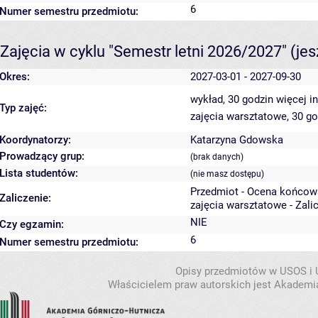
6
Numer semestru przedmiotu:
Zajęcia w cyklu "Semestr letni 2026/2027"
(je
Okres:
2027-03-01 - 2027-09-30
wykład, 30 godzin
więcej i
Typ zajęć:
zajęcia warsztatowe, 30 g
Koordynatorzy:
Katarzyna Gdowska
Prowadzący grup:
(brak danych)
Lista studentów:
(nie masz dostępu)
Przedmiot - Ocena końcow
Zaliczenie:
zajęcia warsztatowe - Zali
NIE
Czy egzamin:
6
Numer semestru przedmiotu:
Opisy przedmiotów w USOS i
Właścicielem praw autorskich jest Akademia