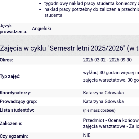
tygodniowy nakład pracy studenta konieczny 
nakład pracy potrzebny do zaliczenia przedm
studenta.
Język
Angielski
prowadzenia:
Zajęcia w cyklu "Semestr letni 2025/2026"
(w t
Okres:
2026-03-02 - 2026-09-30
wykład, 30 godzin
więcej i
Typ zajęć:
zajęcia warsztatowe, 30 g
Koordynatorzy:
Katarzyna Gdowska
Prowadzący grup:
Katarzyna Gdowska
Lista studentów:
(nie masz dostępu)
Przedmiot - Ocena końcow
Zaliczenie:
zajęcia warsztatowe - Zali
NIE
Czy egzamin: