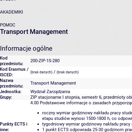
AKADEMIKI
POMOC
Transport Management
Informacje ogólne
Kod
200-ZIP-1S-280
przedmiotu:
Kod Erasmus /
/
(brak danych)
(brak danych)
ISCED:
Nazwa
Transport Management
przedmiotu:
Jednostka:
Wydział Zarządzania
Grupy:
ZIP stacjonarne I stopnia, semestr 6, przedmioty ob
4.00
Podstawowe informacje o zasadach przyporz
roczny wymiar godzinowy nakładu pracy stude
etapu studiów wynosi 1500-1800 h, co odpow
Punkty ECTS i
tygodniowy wymiar godzinowy nakładu pracy 
inne:
1 punkt ECTS odpowiada 25-30 godzinom pracy