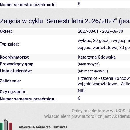
6
Numer semestru przedmiotu:
Zajęcia w cyklu "Semestr letni 2026/2027"
(je
Okres:
2027-03-01 - 2027-09-30
wykład, 30 godzin
więcej i
Typ zajęć:
zajęcia warsztatowe, 30 g
Koordynatorzy:
Katarzyna Gdowska
Prowadzący grup:
(brak danych)
Lista studentów:
(nie masz dostępu)
Przedmiot - Ocena końcow
Zaliczenie:
zajęcia warsztatowe - Zali
NIE
Czy egzamin:
6
Numer semestru przedmiotu:
Opisy przedmiotów w USOS i
Właścicielem praw autorskich jest Akademia