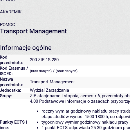
AKADEMIKI
POMOC
Transport Management
Informacje ogólne
Kod
200-ZIP-1S-280
przedmiotu:
Kod Erasmus /
/
(brak danych)
(brak danych)
ISCED:
Nazwa
Transport Management
przedmiotu:
Jednostka:
Wydział Zarządzania
Grupy:
ZIP stacjonarne I stopnia, semestr 6, przedmioty ob
4.00
Podstawowe informacje o zasadach przyporz
roczny wymiar godzinowy nakładu pracy stude
etapu studiów wynosi 1500-1800 h, co odpow
Punkty ECTS i
tygodniowy wymiar godzinowy nakładu pracy 
inne:
1 punkt ECTS odpowiada 25-30 godzinom pracy