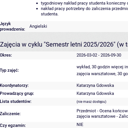
tygodniowy nakład pracy studenta konieczny 
nakład pracy potrzebny do zaliczenia przedm
studenta.
Język
Angielski
prowadzenia:
Zajęcia w cyklu "Semestr letni 2025/2026"
(w t
Okres:
2026-03-02 - 2026-09-30
wykład, 30 godzin
więcej i
Typ zajęć:
zajęcia warsztatowe, 30 g
Koordynatorzy:
Katarzyna Gdowska
Prowadzący grup:
Katarzyna Gdowska
Lista studentów:
(nie masz dostępu)
Przedmiot - Ocena końcow
Zaliczenie:
zajęcia warsztatowe - Zali
NIE
Czy egzamin: