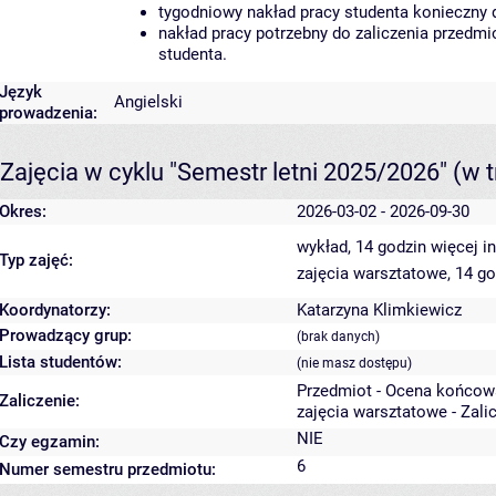
tygodniowy nakład pracy studenta konieczny 
nakład pracy potrzebny do zaliczenia przedm
studenta.
Język
Angielski
prowadzenia:
Zajęcia w cyklu "Semestr letni 2025/2026"
(w t
Okres:
2026-03-02 - 2026-09-30
wykład, 14 godzin
więcej i
Typ zajęć:
zajęcia warsztatowe, 14 g
Koordynatorzy:
Katarzyna Klimkiewicz
Prowadzący grup:
(brak danych)
Lista studentów:
(nie masz dostępu)
Przedmiot - Ocena końcow
Zaliczenie:
zajęcia warsztatowe - Zali
NIE
Czy egzamin:
6
Numer semestru przedmiotu: