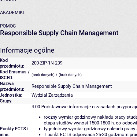
AKADEMIKI
POMOC
Responsible Supply Chain Management
Informacje ogólne
Kod
200-ZIP-1N-239
przedmiotu:
Kod Erasmus /
/
(brak danych)
(brak danych)
ISCED:
Nazwa
Responsible Supply Chain Management
przedmiotu:
Jednostka:
Wydział Zarządzania
Grupy:
4.00
Podstawowe informacje o zasadach przyporz
roczny wymiar godzinowy nakładu pracy stude
etapu studiów wynosi 1500-1800 h, co odpow
Punkty ECTS i
tygodniowy wymiar godzinowy nakładu pracy 
inne:
1 punkt ECTS odpowiada 25-30 godzinom pracy