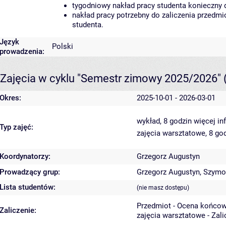
tygodniowy nakład pracy studenta konieczny 
nakład pracy potrzebny do zaliczenia przedm
studenta.
Język
Polski
prowadzenia:
Zajęcia w cyklu "Semestr zimowy 2025/2026"
Okres:
2025-10-01 - 2026-03-01
wykład, 8 godzin
więcej in
Typ zajęć:
zajęcia warsztatowe, 8 go
Koordynatorzy:
Grzegorz Augustyn
Prowadzący grup:
Grzegorz Augustyn
,
Szymo
Lista studentów:
(nie masz dostępu)
Przedmiot - Ocena końcow
Zaliczenie:
zajęcia warsztatowe - Zal