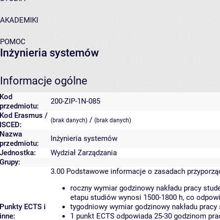
AKADEMIKI
POMOC
Inżynieria systemów
Informacje ogólne
Kod
200-ZIP-1N-085
przedmiotu:
Kod Erasmus /
/
(brak danych)
(brak danych)
ISCED:
Nazwa
Inżynieria systemów
przedmiotu:
Jednostka:
Wydział Zarządzania
Grupy:
3.00
Podstawowe informacje o zasadach przyporz
roczny wymiar godzinowy nakładu pracy stude
etapu studiów wynosi 1500-1800 h, co odpow
Punkty ECTS i
tygodniowy wymiar godzinowy nakładu pracy 
inne:
1 punkt ECTS odpowiada 25-30 godzinom pracy