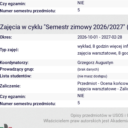
NIE
Czy egzamin:
5
Numer semestru przedmiotu:
Zajęcia w cyklu "Semestr zimowy 2026/2027"
Okres:
2026-10-01 - 2027-02-28
wykład, 8 godzin
więcej in
Typ zajęć:
zajęcia warsztatowe, 8 go
Koordynatorzy:
Grzegorz Augustyn
Prowadzący grup:
(brak danych)
Lista studentów:
(nie masz dostępu)
Przedmiot - Ocena końcow
Zaliczenie:
zajęcia warsztatowe - Zal
NIE
Czy egzamin:
5
Numer semestru przedmiotu:
Opisy przedmiotów w USOS i
Właścicielem praw autorskich jest Akademia