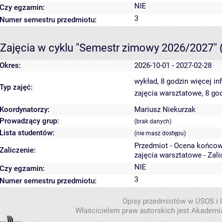
NIE
Czy egzamin:
3
Numer semestru przedmiotu:
Zajęcia w cyklu "Semestr zimowy 2026/2027"
Okres:
2026-10-01 - 2027-02-28
wykład, 8 godzin
więcej in
Typ zajęć:
zajęcia warsztatowe, 8 go
Koordynatorzy:
Mariusz Niekurzak
Prowadzący grup:
(brak danych)
Lista studentów:
(nie masz dostępu)
Przedmiot - Ocena końcow
Zaliczenie:
zajęcia warsztatowe - Zal
NIE
Czy egzamin:
3
Numer semestru przedmiotu:
Opisy przedmiotów w USOS i
Właścicielem praw autorskich jest Akademia