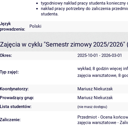
tygodniowy nakład pracy studenta konieczny 
nakład pracy potrzebny do zaliczenia przedm
studenta.
Język
Polski
prowadzenia:
Zajęcia w cyklu "Semestr zimowy 2025/2026"
Okres:
2025-10-01 - 2026-03-01
wykład, 8 godzin
więcej in
Typ zajęć:
zajęcia warsztatowe, 8 go
Koordynatorzy:
Mariusz Niekurzak
Prowadzący grup:
Mariusz Niekurzak
Lista studentów:
(nie masz dostępu)
Przedmiot - Ocena końcow
Zaliczenie:
zajęcia warsztatowe - Zal