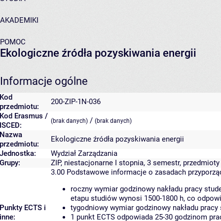
AKADEMIKI
POMOC
Ekologiczne źródła pozyskiwania energii
Informacje ogólne
Kod
200-ZIP-1N-036
przedmiotu:
Kod Erasmus /
/
(brak danych)
(brak danych)
ISCED:
Nazwa
Ekologiczne źródła pozyskiwania energii
przedmiotu:
Jednostka:
Wydział Zarządzania
Grupy:
ZIP, niestacjonarne I stopnia, 3 semestr, przedmioty
3.00
Podstawowe informacje o zasadach przyporz
roczny wymiar godzinowy nakładu pracy stude
etapu studiów wynosi 1500-1800 h, co odpow
Punkty ECTS i
tygodniowy wymiar godzinowy nakładu pracy 
inne:
1 punkt ECTS odpowiada 25-30 godzinom pracy