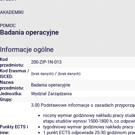
AKADEMIKI
POMOC
Badania operacyjne
Informacje ogólne
Kod
200-ZIP-1N-013
przedmiotu:
Kod Erasmus /
/
(brak danych)
(brak danych)
ISCED:
Nazwa
Badania operacyjne
przedmiotu:
Jednostka:
Wydział Zarządzania
Grupy:
3.00
Podstawowe informacje o zasadach przyporz
roczny wymiar godzinowy nakładu pracy stude
etapu studiów wynosi 1500-1800 h, co odpow
Punkty ECTS i
tygodniowy wymiar godzinowy nakładu pracy 
inne:
1 punkt ECTS odpowiada 25-30 godzinom pracy