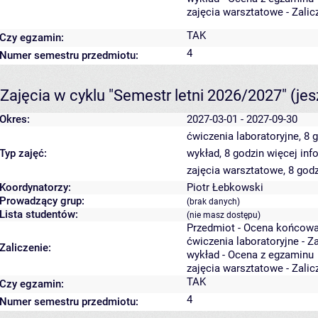
zajęcia warsztatowe - Zali
TAK
Czy egzamin:
4
Numer semestru przedmiotu:
Zajęcia w cyklu "Semestr letni 2026/2027"
(je
Okres:
2027-03-01 - 2027-09-30
ćwiczenia laboratoryjne, 8 
Typ zajęć:
wykład, 8 godzin
więcej inf
zajęcia warsztatowe, 8 god
Koordynatorzy:
Piotr Łebkowski
Prowadzący grup:
(brak danych)
Lista studentów:
(nie masz dostępu)
Przedmiot - Ocena końcowa
ćwiczenia laboratoryjne - Z
Zaliczenie:
wykład - Ocena z egzaminu
zajęcia warsztatowe - Zali
TAK
Czy egzamin:
4
Numer semestru przedmiotu: