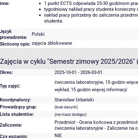
inne:
1 punkt ECTS odpowiada 25-30 godzinom pracy
tygodniowy nakład pracy studenta konieczny 
nakład pracy potrzebny do zaliczenia przedm
studenta.
Język
Polski
prowadzenia:
zajęcia zblokowane
Skrócony opis:
Zajęcia w cyklu "Semestr zimowy 2025/2026"
Okres:
2025-10-01 - 2026-03-01
ćwiczenia laboratoryjne, 15 godzin
więce
Typ zajęć:
wykład, 15 godzin
więcej informacji
Koordynatorzy:
Stanisław Urbański
Prowadzący grup:
(brak danych)
Lista studentów:
(nie masz dostępu)
Przedmiot - Ocena końcowa z przedmiot
Zaliczenie:
ćwiczenia laboratoryjne - Zaliczenie na 
NIE
Czy egzamin: