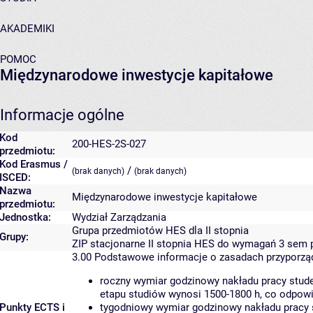
AKADEMIKI
POMOC
Międzynarodowe inwestycje kapitałowe
Informacje ogólne
Kod
200-HES-2S-027
przedmiotu:
Kod Erasmus /
/
(brak danych)
(brak danych)
ISCED:
Nazwa
Międzynarodowe inwestycje kapitałowe
przedmiotu:
Jednostka:
Wydział Zarządzania
Grupa przedmiotów HES dla II stopnia
Grupy:
ZIP stacjonarne II stopnia HES do wymagań 3 sem 
3.00
Podstawowe informacje o zasadach przyporz
roczny wymiar godzinowy nakładu pracy stude
etapu studiów wynosi 1500-1800 h, co odpow
Punkty ECTS i
tygodniowy wymiar godzinowy nakładu pracy 