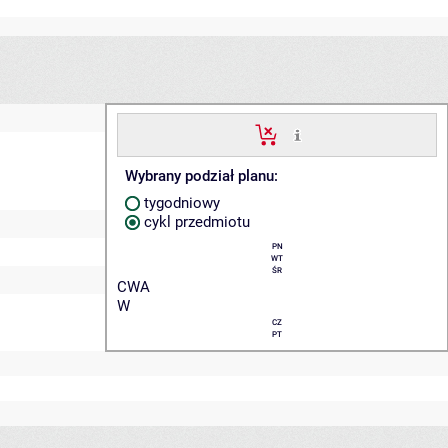
Wybrany podział planu:
tygodniowy
cykl przedmiotu
PN
WT
ŚR
CWA
W
CZ
PT