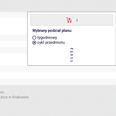
Wybrany podział planu:
tygodniowy
cykl przedmiotu
PN
WT
ŚR
CZ
PT
im.
szica w Krakowie.