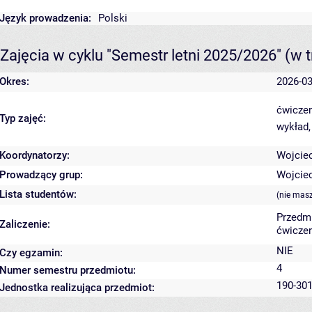
Język prowadzenia:
Polski
Zajęcia w cyklu "Semestr letni 2025/2026"
(w t
Okres:
2026-03
ćwiczen
Typ zajęć:
wykład,
Koordynatorzy:
Wojcie
Prowadzący grup:
Wojcie
Lista studentów:
(nie mas
Przedm
Zaliczenie:
ćwiczen
NIE
Czy egzamin:
4
Numer semestru przedmiotu:
190-301
Jednostka realizująca przedmiot: