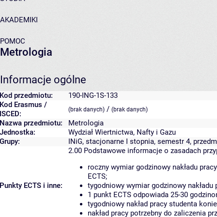
AKADEMIKI
POMOC
Metrologia
Informacje ogólne
Kod przedmiotu:
190-ING-1S-133
Kod Erasmus /
/
(brak danych)
(brak danych)
ISCED:
Nazwa przedmiotu:
Metrologia
Jednostka:
Wydział Wiertnictwa, Nafty i Gazu
Grupy:
INiG, stacjonarne I stopnia, semestr 4, prze
2.00
Podstawowe informacje o zasadach prz
roczny wymiar godzinowy nakładu pracy
ECTS;
Punkty ECTS i inne:
tygodniowy wymiar godzinowy nakładu p
1 punkt ECTS odpowiada 25-30 godzinom
tygodniowy nakład pracy studenta konie
nakład pracy potrzebny do zaliczenia p