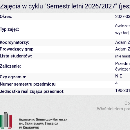
Zajęcia w cyklu "Semestr letni 2026/2027"
(je
Okres:
2027-03
ćwiczen
Typ zajęć:
wykład,
Koordynatorzy:
Adam Z
Prowadzący grup:
Adam Z
Lista studentów:
(nie mas
Przedm
Zaliczenie:
ćwiczen
NIE
Czy egzamin:
4
Numer semestru przedmiotu:
190-301
Jednostka realizująca przedmiot:
Op
Właścicielem pra