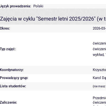
Język prowadzenia:
Polski
Zajęcia w cyklu "Semestr letni 2025/2026"
(w t
Okres:
2026-03-
ćwiczeni
Typ zajęć:
ćwiczeni
wykład,
Koordynatorzy:
Krzyszto
Prowadzący grup:
Karol D
Lista studentów:
(nie masz
Przedmi
Zaliczenie:
ćwiczeni