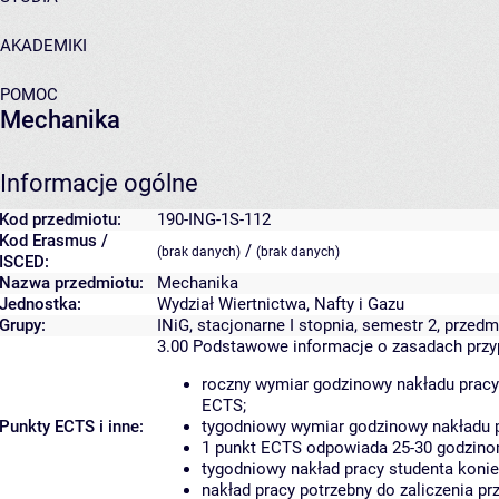
AKADEMIKI
POMOC
Mechanika
Informacje ogólne
Kod przedmiotu:
190-ING-1S-112
Kod Erasmus /
/
(brak danych)
(brak danych)
ISCED:
Nazwa przedmiotu:
Mechanika
Jednostka:
Wydział Wiertnictwa, Nafty i Gazu
Grupy:
INiG, stacjonarne I stopnia, semestr 2, prze
3.00
Podstawowe informacje o zasadach prz
roczny wymiar godzinowy nakładu pracy
ECTS;
Punkty ECTS i inne:
tygodniowy wymiar godzinowy nakładu p
1 punkt ECTS odpowiada 25-30 godzinom
tygodniowy nakład pracy studenta konie
nakład pracy potrzebny do zaliczenia p