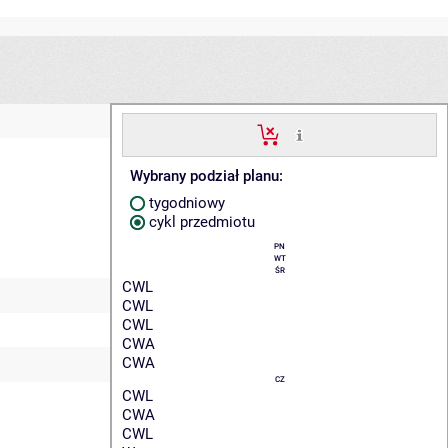
Wybrany podział planu:
tygodniowy
cykl przedmiotu
PN
WT
ŚR
CWL
CWL
CWL
CWA
CWA
CZ
CWL
CWA
CWL