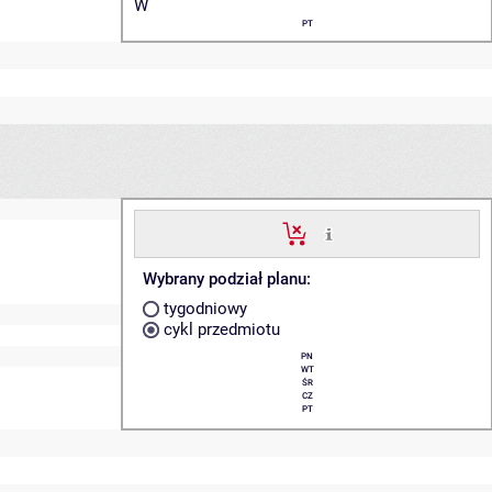
W
PT
Wybrany podział planu:
tygodniowy
cykl przedmiotu
PN
WT
ŚR
CZ
PT