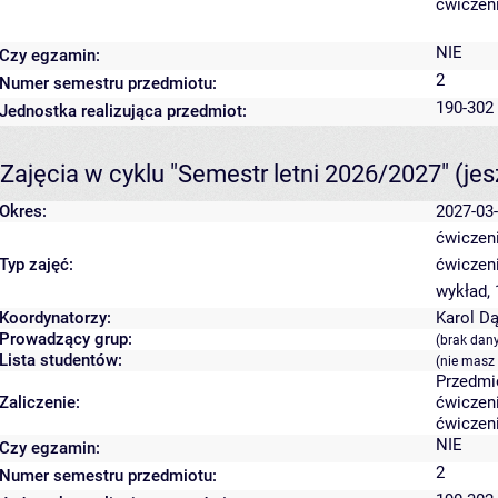
ćwiczeni
NIE
Czy egzamin:
2
Numer semestru przedmiotu:
190-302 
Jednostka realizująca przedmiot:
Zajęcia w cyklu "Semestr letni 2026/2027"
(je
Okres:
2027-03-
ćwiczeni
Typ zajęć:
ćwiczeni
wykład,
Koordynatorzy:
Karol D
Prowadzący grup:
(brak dan
Lista studentów:
(nie masz
Przedmi
Zaliczenie:
ćwiczeni
ćwiczeni
NIE
Czy egzamin:
2
Numer semestru przedmiotu: