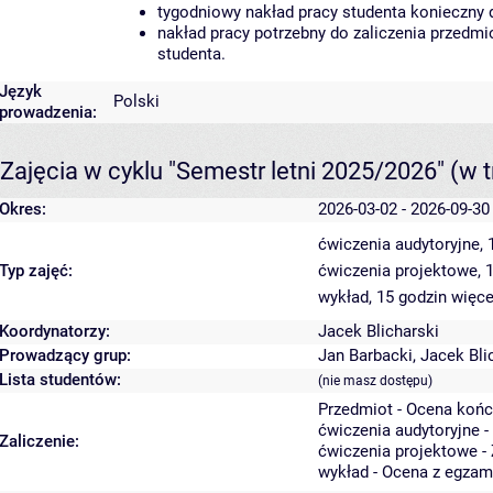
tygodniowy nakład pracy studenta konieczny 
nakład pracy potrzebny do zaliczenia przedm
studenta.
Język
Polski
prowadzenia:
Zajęcia w cyklu "Semestr letni 2025/2026"
(w t
Okres:
2026-03-02 - 2026-09-30
ćwiczenia audytoryjne,
Typ zajęć:
ćwiczenia projektowe, 
wykład, 15 godzin
więce
Koordynatorzy:
Jacek Blicharski
Prowadzący grup:
Jan Barbacki
,
Jacek Bli
Lista studentów:
(nie masz dostępu)
Przedmiot - Ocena koń
ćwiczenia audytoryjne -
Zaliczenie:
ćwiczenia projektowe - 
wykład - Ocena z egzam