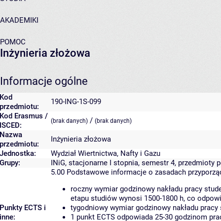
AKADEMIKI
POMOC
Inżynieria złożowa
Informacje ogólne
Kod
190-ING-1S-099
przedmiotu:
Kod Erasmus /
/
(brak danych)
(brak danych)
ISCED:
Nazwa
Inżynieria złożowa
przedmiotu:
Jednostka:
Wydział Wiertnictwa, Nafty i Gazu
Grupy:
INiG, stacjonarne I stopnia, semestr 4, przedmiot
5.00
Podstawowe informacje o zasadach przyporz
roczny wymiar godzinowy nakładu pracy stude
etapu studiów wynosi 1500-1800 h, co odpow
Punkty ECTS i
tygodniowy wymiar godzinowy nakładu pracy 
inne:
1 punkt ECTS odpowiada 25-30 godzinom pracy