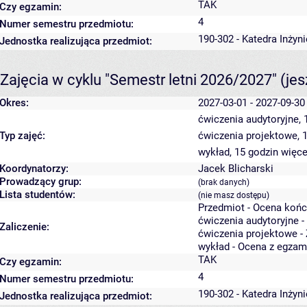
TAK
Czy egzamin:
4
Numer semestru przedmiotu:
190-302 - Katedra Inżyn
Jednostka realizująca przedmiot:
Zajęcia w cyklu "Semestr letni 2026/2027"
(je
Okres:
2027-03-01 - 2027-09-30
ćwiczenia audytoryjne,
Typ zajęć:
ćwiczenia projektowe, 
wykład, 15 godzin
więce
Koordynatorzy:
Jacek Blicharski
Prowadzący grup:
(brak danych)
Lista studentów:
(nie masz dostępu)
Przedmiot - Ocena koń
ćwiczenia audytoryjne -
Zaliczenie:
ćwiczenia projektowe - 
wykład - Ocena z egzam
TAK
Czy egzamin:
4
Numer semestru przedmiotu:
190-302 - Katedra Inżyn
Jednostka realizująca przedmiot: