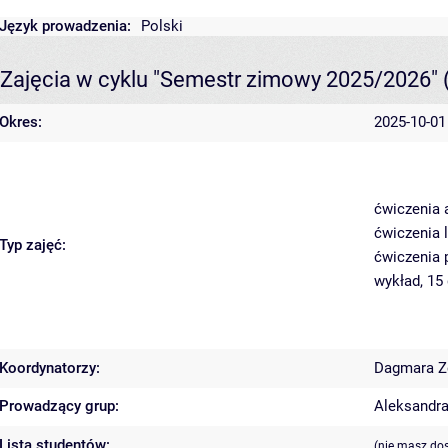
Język prowadzenia:
Polski
Zajęcia w cyklu "Semestr zimowy 2025/2026"
Okres:
2025-10-01
ćwiczenia 
ćwiczenia 
Typ zajęć:
ćwiczenia 
wykład, 15
Koordynatorzy:
Dagmara Z
Prowadzący grup:
Aleksandr
Lista studentów:
(nie masz do