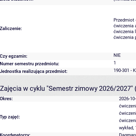
Przedmiot 
ćwiczenia 
Zaliczenie:
ćwiczenia 
ćwiczenia 
NIE
Czy egzamin:
1
Numer semestru przedmiotu:
190-301 - K
Jednostka realizująca przedmiot:
Zajęcia w cyklu "Semestr zimowy 2026/2027"
Okres:
2026-10-
ćwiczeni
ćwiczeni
Typ zajęć:
ćwiczen
wykład,
Koordynatorzy:
Dagmara