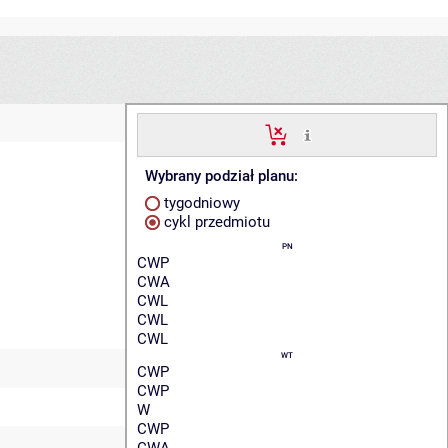
Wybrany podział planu:
tygodniowy
cykl przedmiotu
PN
CWP
CWA
CWL
CWL
CWL
WT
CWP
CWP
W
CWP