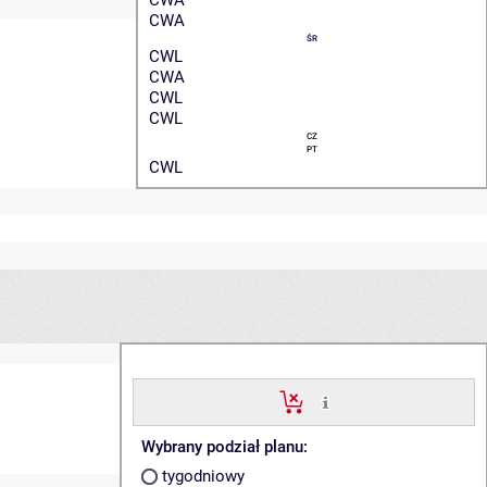
CWA
CWA
ŚR
CWL
CWA
CWL
CWL
CZ
PT
CWL
Wybrany podział planu:
tygodniowy