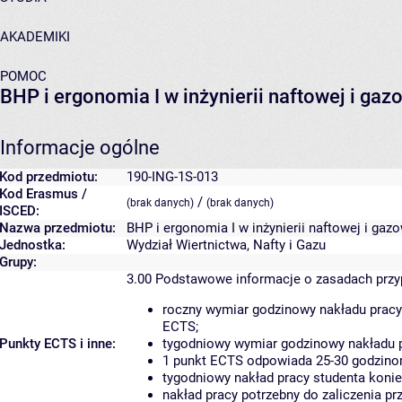
AKADEMIKI
POMOC
BHP i ergonomia I w inżynierii naftowej i gaz
Informacje ogólne
Kod przedmiotu:
190-ING-1S-013
Kod Erasmus /
/
(brak danych)
(brak danych)
ISCED:
Nazwa przedmiotu:
BHP i ergonomia I w inżynierii naftowej i gaz
Jednostka:
Wydział Wiertnictwa, Nafty i Gazu
Grupy:
3.00
Podstawowe informacje o zasadach prz
roczny wymiar godzinowy nakładu pracy
ECTS;
Punkty ECTS i inne:
tygodniowy wymiar godzinowy nakładu p
1 punkt ECTS odpowiada 25-30 godzinom
tygodniowy nakład pracy studenta konie
nakład pracy potrzebny do zaliczenia p