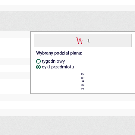
Wybrany podział planu:
tygodniowy
cykl przedmiotu
PN
WT
ŚR
CZ
PT