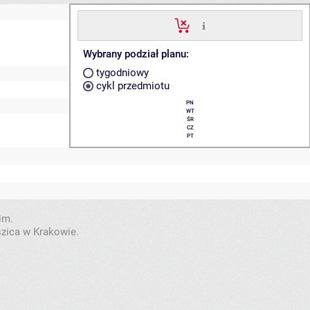
Wybrany podział planu:
tygodniowy
cykl przedmiotu
PN
WT
ŚR
CZ
PT
im.
szica w Krakowie.