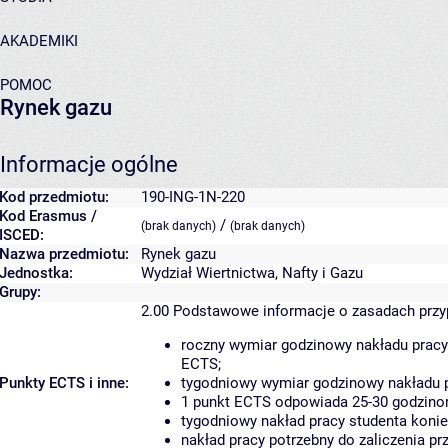
AKADEMIKI
POMOC
Rynek gazu
Informacje ogólne
Kod przedmiotu:
190-ING-1N-220
Kod Erasmus /
/
(brak danych)
(brak danych)
ISCED:
Nazwa przedmiotu:
Rynek gazu
Jednostka:
Wydział Wiertnictwa, Nafty i Gazu
Grupy:
2.00
Podstawowe informacje o zasadach prz
roczny wymiar godzinowy nakładu pracy
ECTS;
Punkty ECTS i inne:
tygodniowy wymiar godzinowy nakładu p
1 punkt ECTS odpowiada 25-30 godzinom
tygodniowy nakład pracy studenta konie
nakład pracy potrzebny do zaliczenia p