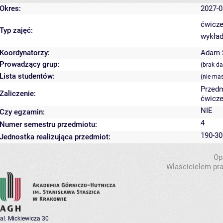
Okres:
2027-0
ćwicze
Typ zajęć:
wykład
Koordynatorzy:
Adam S
Prowadzący grup:
(brak d
Lista studentów:
(nie ma
Przedm
Zaliczenie:
ćwicze
NIE
Czy egzamin:
4
Numer semestru przedmiotu:
190-30
Jednostka realizująca przedmiot:
Op
Właścicielem pra
al. Mickiewicza 30