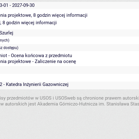
3-01 - 2027-09-30
nia projektowe, 8 godzin
więcej informacji
, 8 godzin
więcej informacji
zurlej
anych)
sz dostępu)
iot - Ocena końcowa z przedmiotu
nia projektowe - Zaliczenie na ocenę
2 - Katedra Inżynierii Gazowniczej
isy przedmiotów w USOS i USOSweb są chronione prawem autorsk
w autorskich jest Akademia Górniczo-Hutnicza im. Stanisława Sta