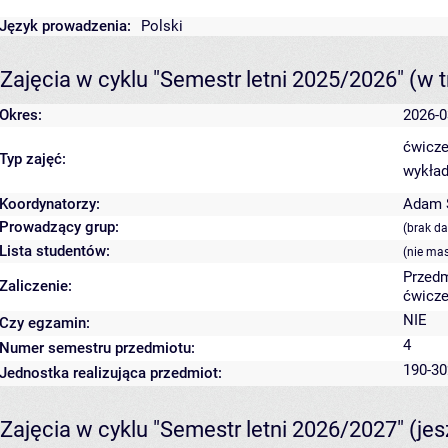
Język prowadzenia:
Polski
Zajęcia w cyklu "Semestr letni 2025/2026"
(w t
Okres:
2026-0
ćwicze
Typ zajęć:
wykład
Koordynatorzy:
Adam S
Prowadzący grup:
(brak d
Lista studentów:
(nie ma
Przedm
Zaliczenie:
ćwicze
NIE
Czy egzamin:
4
Numer semestru przedmiotu:
190-30
Jednostka realizująca przedmiot:
Zajęcia w cyklu "Semestr letni 2026/2027"
(je