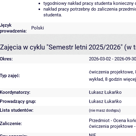
tygodniowy nakład pracy studenta konieczny 
nakład pracy potrzebny do zaliczenia przedm
studenta.
Język
Polski
prowadzenia:
Zajęcia w cyklu "Semestr letni 2025/2026"
(w t
Okres:
2026-03-02 - 2026-09-3
ćwiczenia projektowe,
Typ zajęć:
wykład, 8 godzin
więcej
Koordynatorzy:
Łukasz Łukańko
Prowadzący grup:
Łukasz Łukańko
Lista studentów:
(nie masz dostępu)
Przedmiot - Ocena koń
Zaliczenie:
ćwiczenia projektowe -
NIE