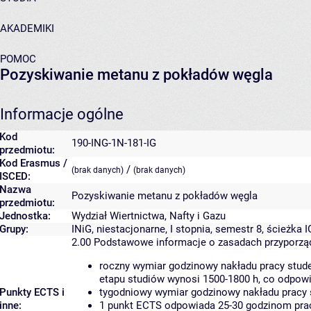
AKADEMIKI
POMOC
Pozyskiwanie metanu z pokładów węgla
Informacje ogólne
Kod
190-ING-1N-181-IG
przedmiotu:
Kod Erasmus /
/
(brak danych)
(brak danych)
ISCED:
Nazwa
Pozyskiwanie metanu z pokładów węgla
przedmiotu:
Jednostka:
Wydział Wiertnictwa, Nafty i Gazu
Grupy:
INiG, niestacjonarne, I stopnia, semestr 8, ścieżka I
2.00
Podstawowe informacje o zasadach przyporz
roczny wymiar godzinowy nakładu pracy stude
etapu studiów wynosi 1500-1800 h, co odpow
Punkty ECTS i
tygodniowy wymiar godzinowy nakładu pracy 
inne:
1 punkt ECTS odpowiada 25-30 godzinom pracy