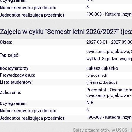
Czy egzamin:
8
Numer semestru przedmiotu:
190-303 - Katedra Inżyn
Jednostka realizująca przedmiot:
Zajęcia w cyklu "Semestr letni 2026/2027"
(je
Okres:
2027-03-01 - 2027-09-3
ćwiczenia projektowe,
Typ zajęć:
wykład, 8 godzin
więcej
Koordynatorzy:
Łukasz Łukańko
Prowadzący grup:
(brak danych)
Lista studentów:
(nie masz dostępu)
Przedmiot - Ocena koń
Zaliczenie:
ćwiczenia projektowe -
NIE
Czy egzamin:
8
Numer semestru przedmiotu:
190-303 - Katedra Inżyn
Jednostka realizująca przedmiot:
Opisy przedmiotów w USOS i