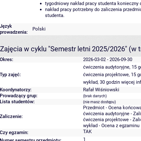
tygodniowy nakład pracy studenta konieczny 
nakład pracy potrzebny do zaliczenia przedm
studenta.
Język
Polski
prowadzenia:
Zajęcia w cyklu "Semestr letni 2025/2026"
(w t
Okres:
2026-03-02 - 2026-09-30
ćwiczenia audytoryjne, 15 
Typ zajęć:
ćwiczenia projektowe, 15 
wykład, 30 godzin
więcej in
Koordynatorzy:
Rafał Wiśniowski
Prowadzący grup:
(brak danych)
Lista studentów:
(nie masz dostępu)
Przedmiot - Ocena końcowa
ćwiczenia audytoryjne - Zal
Zaliczenie:
ćwiczenia projektowe - Zal
wykład - Ocena z egzaminu
TAK
Czy egzamin:
1
Numer semestru przedmiotu: