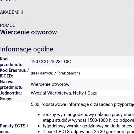
AKADEMIKI
POMOC
Wiercenie otworów
Informacje ogólne
Kod
190-GGO-2S-281-GIG
przedmiotu:
Kod Erasmus /
/
(brak danych)
(brak danych)
ISCED:
Nazwa
Wiercenie otworów
przedmiotu:
Jednostka:
Wydział Wiertnictwa, Nafty i Gazu
Grupy:
5.00
Podstawowe informacje o zasadach przyporz
roczny wymiar godzinowy nakładu pracy stude
etapu studiów wynosi 1500-1800 h, co odpow
Punkty ECTS i
tygodniowy wymiar godzinowy nakładu pracy 
inne:
1 punkt ECTS odpowiada 25-30 godzinom pracy