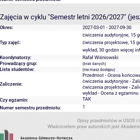
Zajęcia w cyklu "Semestr letni 2026/2027"
(je
Okres:
2027-03-01 - 2027-09-30
ćwiczenia audytoryjne, 15 
Typ zajęć:
ćwiczenia projektowe, 15 
wykład, 30 godzin
więcej in
Koordynatorzy:
Rafał Wiśniowski
Prowadzący grup:
(brak danych)
Lista studentów:
(nie masz dostępu)
Przedmiot - Ocena końcowa
ćwiczenia audytoryjne - Zal
Zaliczenie:
ćwiczenia projektowe - Zal
wykład - Ocena z egzaminu
TAK
Czy egzamin:
1
Numer semestru przedmiotu:
Opisy przedmiotów w USOS i
Właścicielem praw autorskich jest Akademia